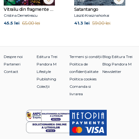
fantastică.
Vitraliu din fragmente de fantomă
Satantango
Cristina Demetrescu
László Krasznahorkai
65.00 lei
59.00 lei
45.5 lei
41.3 lei
Despre noi
Editura Trei
Termeni și condiții
Blog Editura Trei
Parteneri
Pandora M
Politica de
Blog Pandora M
Contact
Lifestyle
confidențialitate
Newsletter
Publishing
Politica cookies
Colecții
Comanda si
livrarea