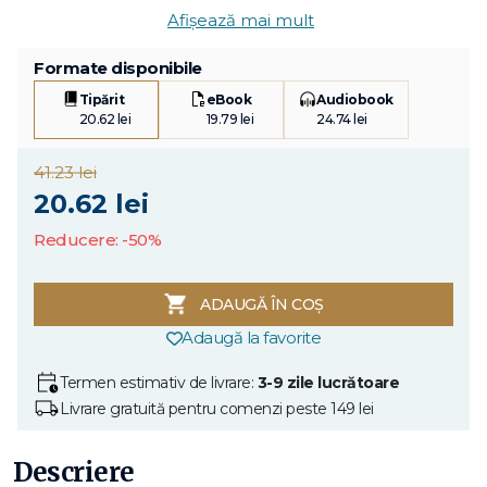
Afișează mai mult
Formate disponibile
Tipărit
eBook
Audiobook
20.62 lei
19.79 lei
24.74 lei
41.23 lei
20.62 lei
Reducere: -50%
ADAUGĂ ÎN COȘ
Adaugă la favorite
Termen estimativ de livrare:
3-9 zile lucrătoare
Livrare gratuită pentru comenzi peste 149 lei
Descriere