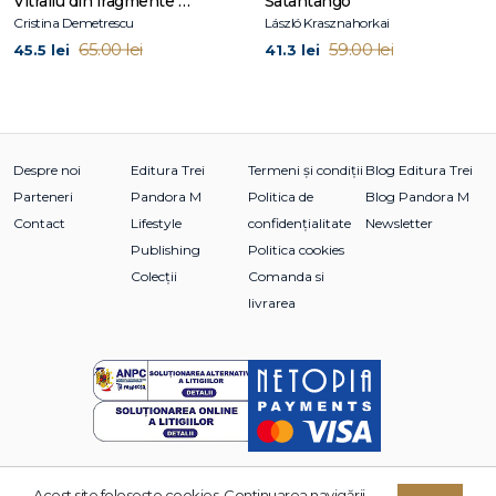
Vitraliu din fragmente de fantomă
Satantango
Cristina Demetrescu
László Krasznahorkai
65.00 lei
59.00 lei
45.5 lei
41.3 lei
Despre noi
Editura Trei
Termeni și condiții
Blog Editura Trei
Parteneri
Pandora M
Politica de
Blog Pandora M
Contact
Lifestyle
confidențialitate
Newsletter
Publishing
Politica cookies
Colecții
Comanda si
livrarea
Acest site foloseşte cookies. Continuarea navigării