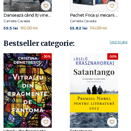
Dansează când îți vine să plângi
Pachet Frica și mecanismele ei
Camelia Cavadia
Camelia Cavadia
85.00 lei
116.28 lei
59.5 lei
55.82 lei
Bestseller categorie:
Vezi toate
-30%
-30%