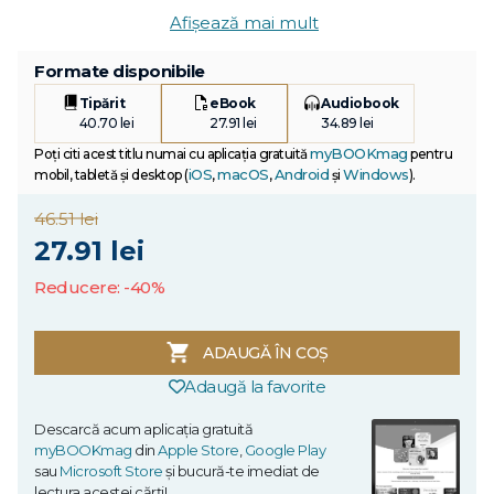
Afișează mai mult
Formate disponibile
Tipărit
eBook
Audiobook
40.70 lei
27.91 lei
34.89 lei
myBOOKmag
Poți citi acest titlu numai cu aplicația gratuită
pentru
iOS
macOS
Android
Windows
mobil, tabletă și desktop (
,
,
și
).
46.51 lei
27.91 lei
Reducere: -40%
ADAUGĂ ÎN COȘ
Adaugă la favorite
Descarcă acum aplicația gratuită
myBOOKmag
din
Apple Store
,
Google Play
sau
Microsoft Store
și bucură-te imediat de
lectura acestei cărți!