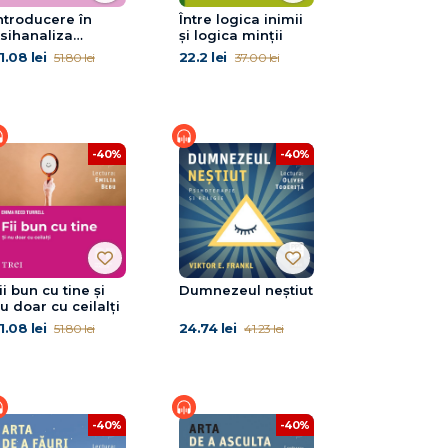
ntroducere în
Între logica inimii
sihanaliza
şi logica minţii
reudiană şi
1.08 lei
22.2 lei
51.80 lei
37.00 lei
ostfreudiană
-40%
-40%
ii bun cu tine și
Dumnezeul neștiut
u doar cu ceilalți
1.08 lei
24.74 lei
51.80 lei
41.23 lei
-40%
-40%