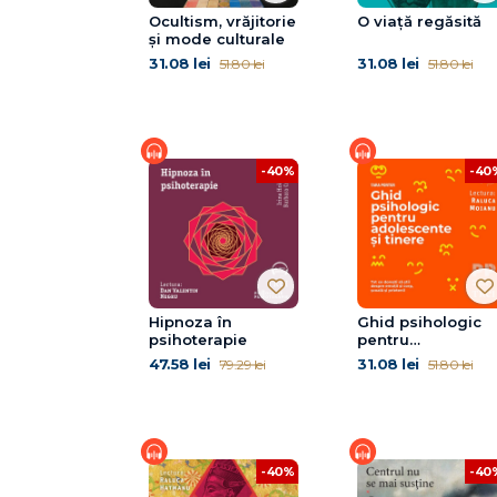
Ocultism, vrăjitorie
O viață regăsită
și mode culturale
31.08 lei
31.08 lei
51.80 lei
51.80 lei
-40%
-40
Hipnoza în
Ghid psihologic
psihoterapie
pentru
adolescente și
47.58 lei
31.08 lei
79.29 lei
51.80 lei
tinere
-40%
-40