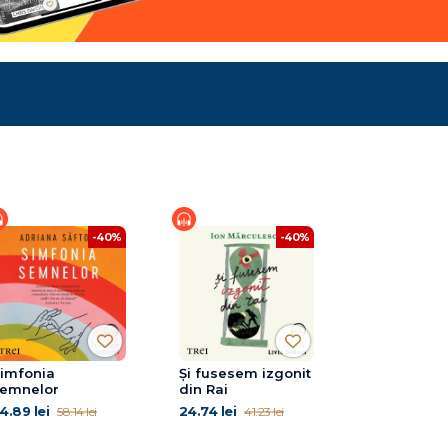
-40%
-40%
imfonia
Şi fusesem izgonit
emnelor
din Rai
4.89 lei
24.74 lei
58.14 lei
41.23 lei