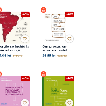
-40%
-40%
orțile se închid la
Om precar, om
iezul nopții
suveran: rostul
filosofiei în
1.08 lei
28.55 lei
51.80 lei
47.57 lei
societatea digitală
-40%
-40%