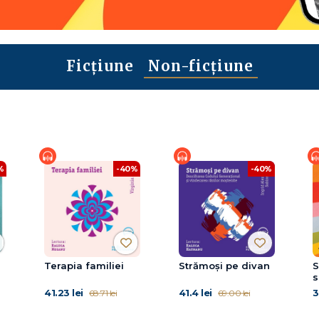
Ficțiune
Non-ficțiune
%
-40%
-40%
Terapia familiei
Strămoși pe divan
S
s
41.23 lei
41.4 lei
3
68.71 lei
69.00 lei