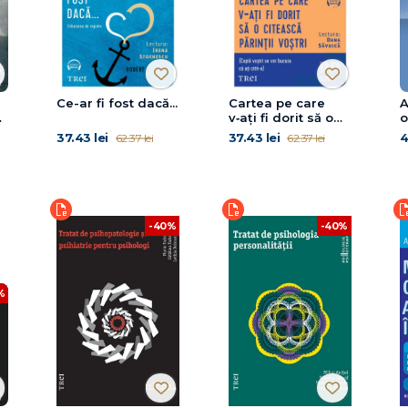
i
Ce-ar fi fost dacă...
Cartea pe care
A
v‑ați fi dorit să o
o
citească părinții
37.43 lei
37.43 lei
4
62.37 lei
62.37 lei
voștri
-40%
-40%
%