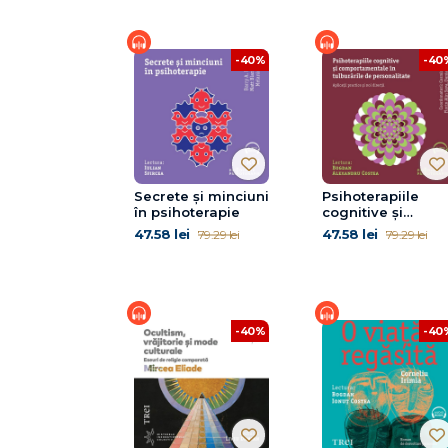
-40%
-40
Secrete și minciuni
Psihoterapiile
în psihoterapie
cognitive și
comportamental
47.58 lei
47.58 lei
79.29 lei
79.29 lei
în tulburările de
personalitate.
Aplicații practice 
noi direcții
-40%
-40