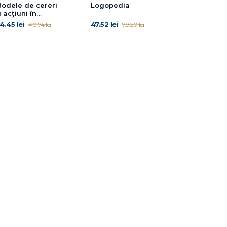
odele de cereri
Logopedia
i acţiuni în
ustiţie. Ediţia a
4.45 lei
47.52 lei
40.74 lei
79.20 lei
oua revăzută şi
dăugită