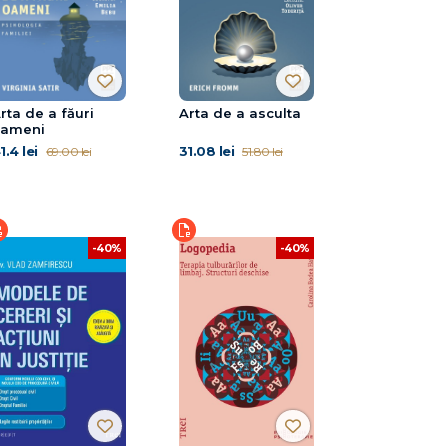
rta de a făuri
Arta de a asculta
ameni
1.4 lei
31.08 lei
69.00 lei
51.80 lei
-40%
-40%