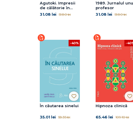
Agutoki. Impresii
1989. Jurnalul unu
de călătorie în
profesor
Papua Noua
31.08 lei
31.08 lei
51.80 lei
51.80 lei
Guinee
-40%
-40
În căutarea sinelui
Hipnoza clinică
35.01 lei
65.46 lei
58.35 lei
109.10 lei