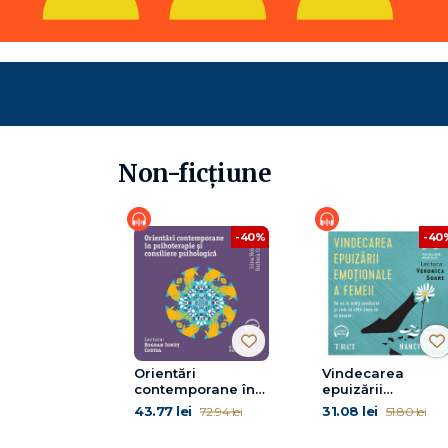
Non-ficțiune
-40%
-40
Orientări
Vindecarea
contemporane în
epuizării
psihoterapie și
emoționale a
43.77 lei
31.08 lei
72.94 lei
51.80 lei
consiliere
femeii
psihologică