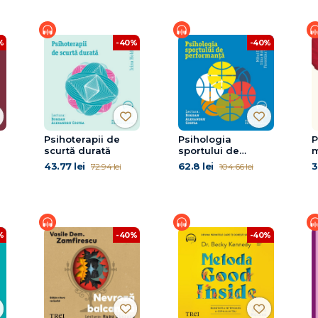
%
-40%
-40%
Psihoterapii de
Psihologia
P
scurtă durată
sportului de
m
e
performanță
43.77 lei
62.8 lei
3
72.94 lei
104.66 lei
și
%
-40%
-40%