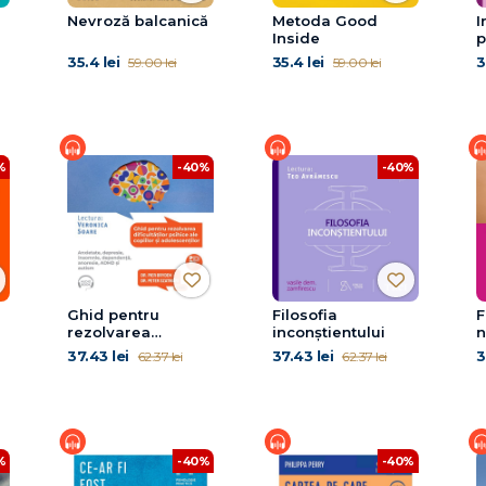
Nevroză balcanică
Metoda Good
I
Inside
p
f
35.4 lei
35.4 lei
3
59.00 lei
59.00 lei
p
%
-40%
-40%
Ghid pentru
Filosofia
F
rezolvarea
inconștientului
n
dificultăților
37.43 lei
37.43 lei
3
62.37 lei
62.37 lei
psihice ale copiilor
și adolescenților
%
-40%
-40%