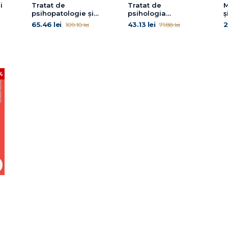
i
Tratat de
Tratat de
M
psihopatologie şi
psihologia
ş
psihiatrie pentru
personalității
j
65.46 lei
43.13 lei
2
109.10 lei
71.88 lei
psihologi
d
a
%