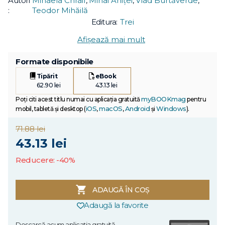
Autori
Mihaela Chraif
,
Mihai Aniței
,
Vlad Burtăverde
,
:
Teodor Mihăilă
Editura:
Trei
Afișează mai mult
Formate disponibile
Tipărit
eBook
62.90 lei
43.13 lei
myBOOKmag
Poți citi acest titlu numai cu aplicația gratuită
pentru
iOS
macOS
Android
Windows
mobil, tabletă și desktop (
,
,
și
).
71.88 lei
43.13 lei
Reducere: -40%
ADAUGĂ ÎN COȘ
Adaugă la favorite
Descarcă acum aplicația gratuită