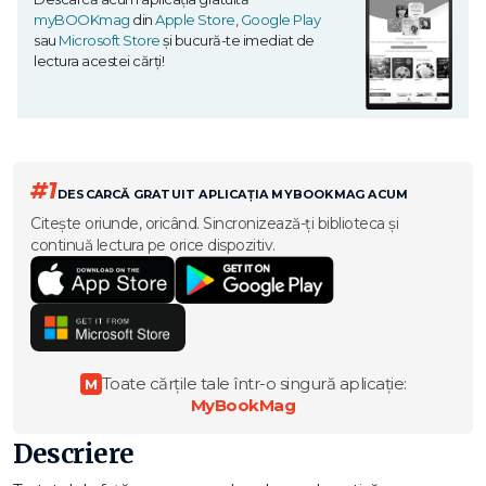
myBOOKmag
din
Apple Store
,
Google Play
sau
Microsoft Store
și bucură-te imediat de
lectura acestei cărți!
#1
DESCARCĂ GRATUIT APLICAȚIA MYBOOKMAG ACUM
Citește oriunde, oricând. Sincronizează-ți biblioteca și
continuă lectura pe orice dispozitiv.
Toate cărțile tale într-o singură aplicație:
M
MyBookMag
Descriere