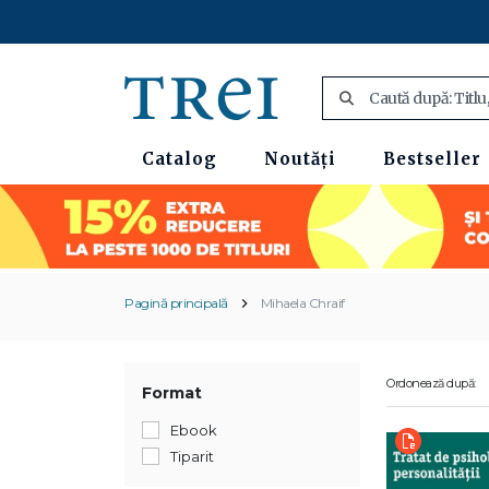
Catalog
Noutăți
Bestseller
Pagină principală
Mihaela Chraif
Ordonează după:
Format
Ebook
Tiparit