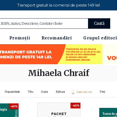
Transport gratuit la comenzi de peste 149 lei!
Caută
Promoții
Recomandări
Grupul editori
Mihaela Chraif
Popularitate
Titlu
Autor
Editura
Preț
Cele mai noi
-40%
-40%