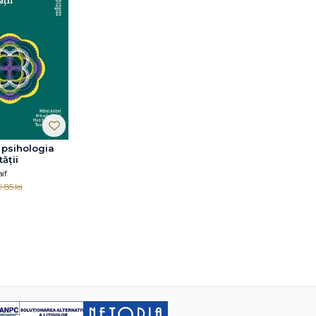
 psihologia
ății
if
.85 lei