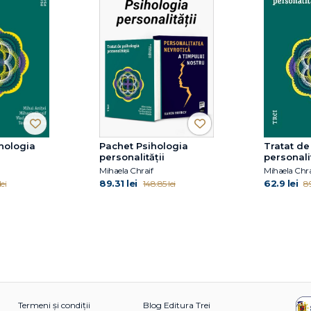
ihologia
Pachet Psihologia
Tratat de
personalității
personalit
Mihaela Chraif
Mihaela Chra
89.31 lei
62.9 lei
ei
148.85 lei
89
Termeni și condiții
Blog Editura Trei