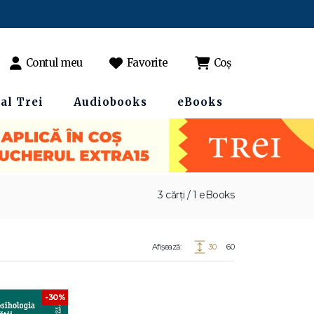
Contul meu
Favorite
Coș
al Trei
Audiobooks
eBooks
3 cărți / 1 eBooks
Afișează:
30
60
-30%