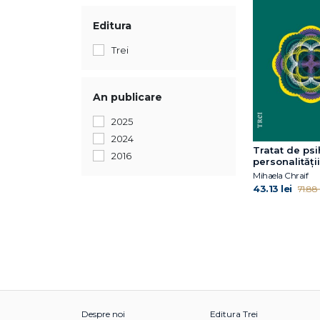
Editura
Trei
An publicare
2025
2024
Tratat de ps
2016
personalității
Mihaela Chraif
43.13 lei
71.88 l
Despre noi
Editura Trei