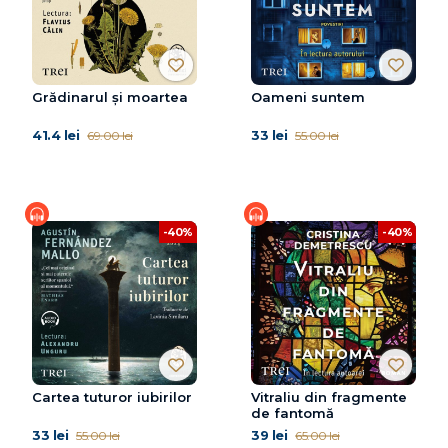
Grădinarul și moartea
Oameni suntem
41.4 lei
33 lei
69.00 lei
55.00 lei
-40%
-40%
Cartea tuturor iubirilor
Vitraliu din fragmente
de fantomă
33 lei
39 lei
55.00 lei
65.00 lei