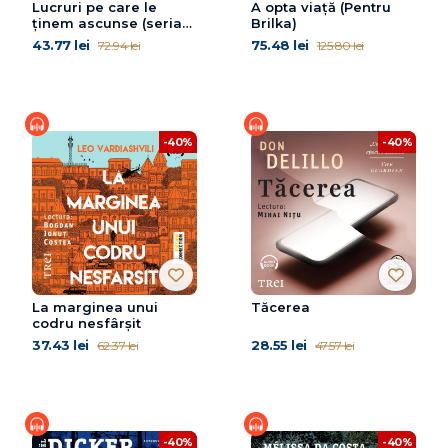
Lucruri pe care le
A opta viață (Pentru
ținem ascunse (seria
Brilka)
Knockemout, vol. 2)
43.77 lei
75.48 lei
72.94 lei
125.80 lei
-40%
-40%
La marginea unui
Tăcerea
codru nesfârșit
37.43 lei
28.55 lei
62.37 lei
47.57 lei
-40%
-40%