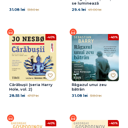
se luminează
31.08 lei
29.4 lei
51.80 lei
49.00 lei
-40%
-40%
Cărăbușii (seria Harry
Răgazul unui zeu
Hole, vol. 2)
bătrân
28.55 lei
31.08 lei
47.57 lei
51.80 lei
-40%
-40%