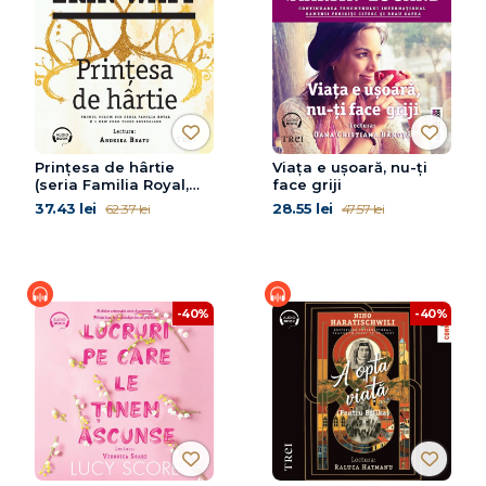
Prințesa de hârtie
Viața e ușoară, nu-ți
(seria Familia Royal,
face griji
vol. 1)
37.43 lei
28.55 lei
62.37 lei
47.57 lei
-40%
-40%