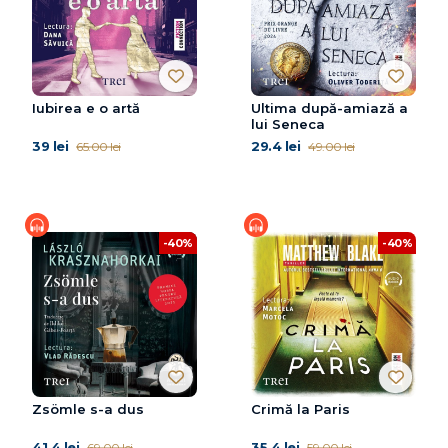
Iubirea e o artă
Ultima după-amiază a
lui Seneca
39 lei
29.4 lei
65.00 lei
49.00 lei
-40%
-40%
Zsömle s-a dus
Crimă la Paris
41.4 lei
35.4 lei
69.00 lei
59.00 lei