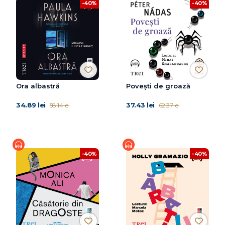
-40%
-40%
Ora albastră
Poveşti de groază
34.89 lei
37.43 lei
58.14 lei
62.37 lei
-40%
-40%