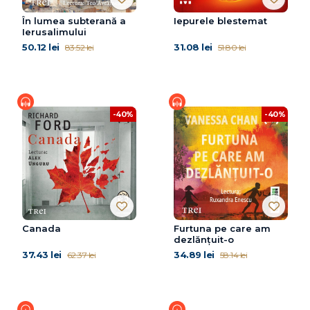
În lumea subterană a
Iepurele blestemat
Ierusalimului
50.12 lei
31.08 lei
83.52 lei
51.80 lei
-40%
-40%
Canada
Furtuna pe care am
dezlănțuit-o
37.43 lei
34.89 lei
62.37 lei
58.14 lei