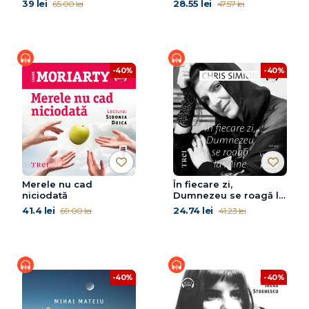
39 lei
28.55 lei
65.00 lei
47.57 lei
-40%
-40%
Merele nu cad
În fiecare zi,
niciodată
Dumnezeu se roagă la
Mine
41.4 lei
24.74 lei
69.00 lei
41.23 lei
-40%
-40%