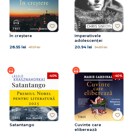
În creștere
Imperativele
adolescenței
28.55 lei
20.94 lei
47.57 lei
34.89 lei
-40%
-40%
Satantango
Cuvinte care
eliberează