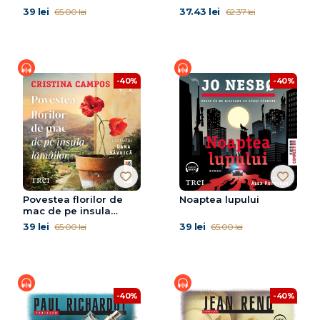
39 lei
37.43 lei
65.00 lei
62.37 lei
-40%
-40%
Povestea florilor de
Noaptea lupului
mac de pe insula
lămâilor
39 lei
39 lei
65.00 lei
65.00 lei
-40%
-40%