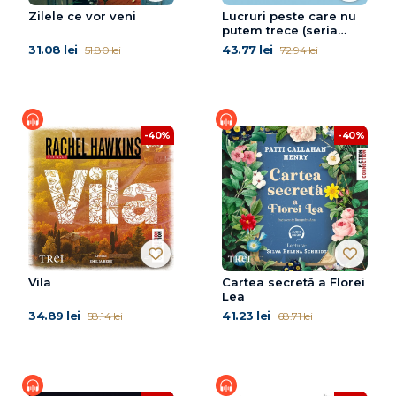
Zilele ce vor veni
Lucruri peste care nu
putem trece (seria
Knockemout, vol. 1)
31.08 lei
43.77 lei
51.80 lei
72.94 lei
-40%
-40%
Vila
Cartea secretă a Florei
Lea
34.89 lei
41.23 lei
58.14 lei
68.71 lei