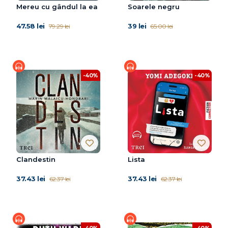
Mereu cu gândul la ea
Soarele negru
47.58 lei
39 lei
79.29 lei
65.00 lei
-40%
-40%
Clandestin
Lista
37.43 lei
37.43 lei
62.37 lei
62.37 lei