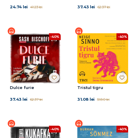
24.74 lei
37.43 lei
41.23 lei
62.37 lei
-40%
-40%
Dulce furie
Tristul tigru
37.43 lei
31.08 lei
62.37 lei
51.80 lei
-40%
-40%