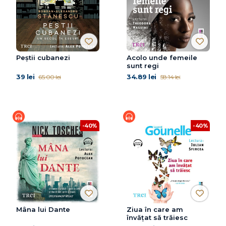
Peștii cubanezi
Acolo unde femeile
sunt regi
39 lei
34.89 lei
65.00 lei
58.14 lei
-40%
-40%
Mâna lui Dante
Ziua în care am
învățat să trăiesc