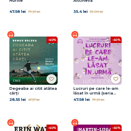
Huriile
Altcineva
47.58 lei
35.4 lei
79.29 lei
59.00 lei
-40%
-40%
Degeaba ai citit atâtea
Lucruri pe care le-am
cărți
lăsat în urmă (seria
Knockemout, vol. 3)
28.55 lei
47.58 lei
47.57 lei
79.29 lei
-40%
-40%