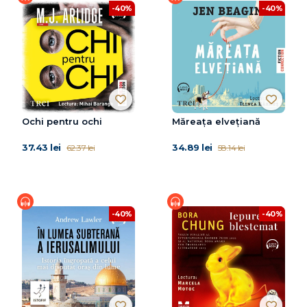
-40%
-40%
Ochi pentru ochi
Măreața elvețiană
37.43 lei
34.89 lei
62.37 lei
58.14 lei
-40%
-40%