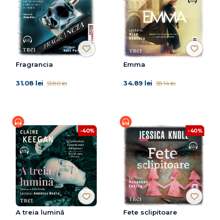
Fragrancia
Emma
31.08 lei
34.89 lei
51.80 lei
58.14 lei
-40%
-40%
A treia lumină
Fete sclipitoare