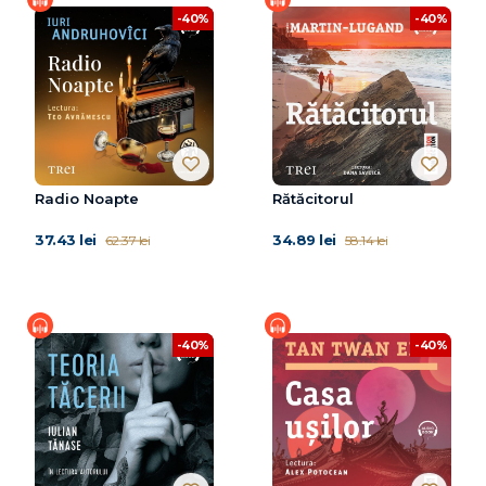
-40%
-40%
Radio Noapte
Rătăcitorul
37.43 lei
34.89 lei
62.37 lei
58.14 lei
-40%
-40%