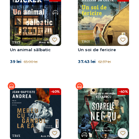
Un animal sălbatic
Un soi de fericire
39 lei
37.43 lei
65.00 lei
62.37 lei
-40%
-40%