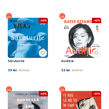
-40%
-40%
Săruturile
Audiție
39 lei
33 lei
65.00 lei
55.00 lei
-40%
-40%