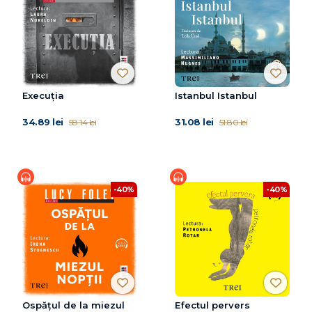
Execuția
Istanbul Istanbul
34.89 lei
31.08 lei
58.14 lei
51.80 lei
-40%
-40%
Ospățul de la miezul
Efectul pervers