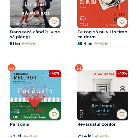
Dansează când îți vine
Te rog să nu vii în timp
să plângi
ce dorm
51 lei
35.4 lei
85.00 lei
59.00 lei
-40%
-40%
Parădais
Revărsatul zorilor
27 lei
29.4 lei
45.00 lei
49.00 lei