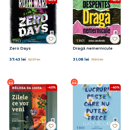
-40%
-40%
Zero Days
Dragă nemernicule
37.43 lei
31.08 lei
62.37 lei
51.80 lei
-40%
-40%