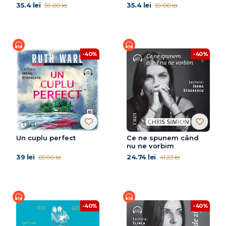
35.4 lei
35.4 lei
59.00 lei
59.00 lei
-40%
-40%
Un cuplu perfect
Ce ne spunem când
nu ne vorbim
39 lei
24.74 lei
65.00 lei
41.23 lei
-40%
-40%