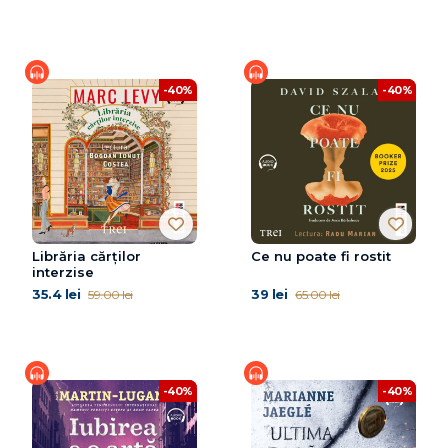
-40%
-40%
Librăria cărților
Ce nu poate fi rostit
interzise
35.4 lei
39 lei
59.00 lei
65.00 lei
-40%
-40%