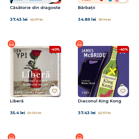
Căsătorie din dragoste
Bărbații
37.43 lei
34.89 lei
62.37 lei
58.14 lei
-40%
-40%
Liberă
Diaconul King Kong
35.4 lei
37.43 lei
59.00 lei
62.37 lei