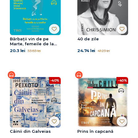
Bărbaţii vin de pe
40 de zile
Marte, femeile de la
coafor
20.3 lei
24.74 lei
33.83 lei
41.23 lei
-40%
-40%
Câinii din Galveias
Prins în capcană