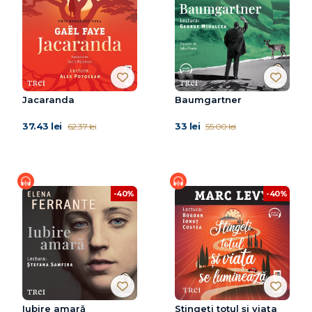
Jacaranda
Baumgartner
37.43 lei
33 lei
62.37 lei
55.00 lei
-40%
-40%
Iubire amară
Stingeți totul și viața