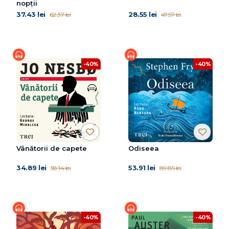
nopții
37.43 lei
28.55 lei
62.37 lei
47.57 lei
-40%
-40%
Vânătorii de capete
Odiseea
34.89 lei
53.91 lei
58.14 lei
89.85 lei
-40%
-40%