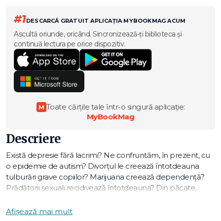
#1
DESCARCĂ GRATUIT APLICAȚIA MYBOOKMAG ACUM
Ascultă oriunde, oricând. Sincronizează-ți biblioteca și
continuă lectura pe orice dispozitiv.
Toate cărțile tale într-o singură aplicație:
M
MyBookMag
Descriere
Există depresie fără lacrimi? Ne confruntăm, în prezent, cu
o epidemie de autism? Divorțul le creează întotdeauna
tulburări grave copiilor? Marijuana creează dependență?
Prădătorii sexuali recidivează întotdeauna? Din păcate,
miturile despre sănătatea mentală sunt larg răspândite și le
auzim din nenumărate surse, inclusiv din media și din
Afișează mai mult
părerile unor oameni fără pregătire în domeniul psihologiei.