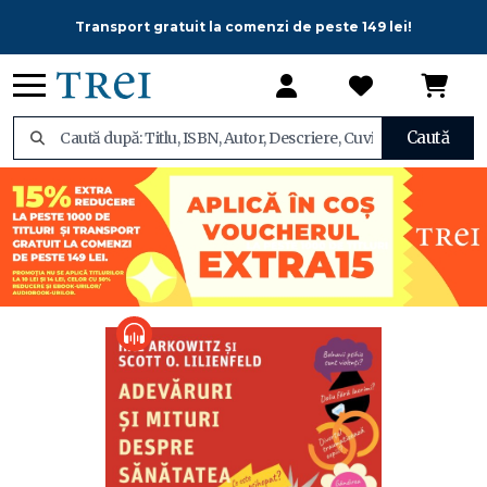
Transport gratuit la comenzi de peste 149 lei!
Caută