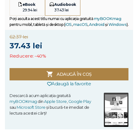
eBook
Audiobook
29.94 lei
37.43 lei
myBOOKmag
Poți asculta acest titlu numai cu aplicația gratuită
iOS
macOS
Android
Windows
pentru mobil, tabletă și desktop (
,
,
și
).
62.37 lei
37.43 lei
Reducere: -40%
ADAUGĂ ÎN COȘ
Adaugă la favorite
Descarcă acum aplicația gratuită
myBOOKmag
din
Apple Store
,
Google Play
sau
Microsoft Store
și bucură-te imediat de
lectura acestei cărți!