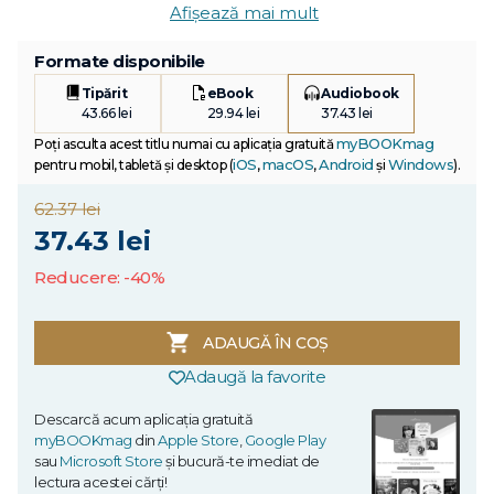
Afișează mai mult
Formate disponibile
Tipărit
eBook
Audiobook
43.66 lei
29.94 lei
37.43 lei
myBOOKmag
Poți asculta acest titlu numai cu aplicația gratuită
iOS
macOS
Android
Windows
pentru mobil, tabletă și desktop (
,
,
și
).
62.37 lei
37.43 lei
Reducere: -40%
ADAUGĂ ÎN COȘ
Adaugă la favorite
Descarcă acum aplicația gratuită
myBOOKmag
din
Apple Store
,
Google Play
sau
Microsoft Store
și bucură-te imediat de
lectura acestei cărți!