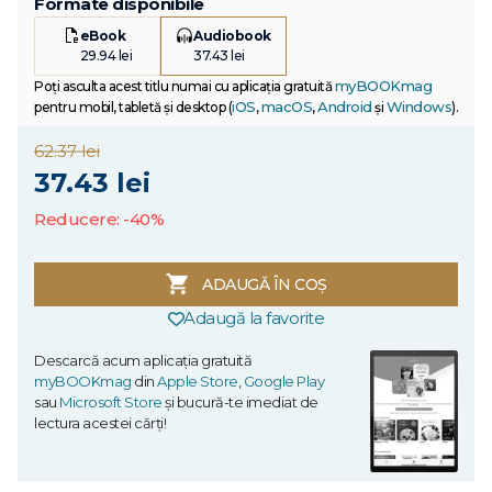
Formate disponibile
eBook
Audiobook
29.94 lei
37.43 lei
myBOOKmag
Poți asculta acest titlu numai cu aplicația gratuită
iOS
macOS
Android
Windows
pentru mobil, tabletă și desktop (
,
,
și
).
62.37 lei
37.43 lei
Reducere: -40%
ADAUGĂ ÎN COȘ
Adaugă la favorite
Descarcă acum aplicația gratuită
myBOOKmag
din
Apple Store
,
Google Play
sau
Microsoft Store
și bucură-te imediat de
lectura acestei cărți!