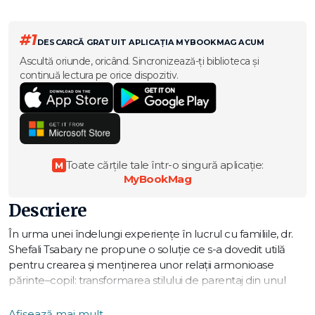
#1
DESCARCĂ GRATUIT APLICAȚIA MYBOOKMAG ACUM
Ascultă oriunde, oricând. Sincronizează-ți biblioteca și
continuă lectura pe orice dispozitiv.
Toate cărțile tale într-o singură aplicație:
M
MyBookMag
Descriere
În urma unei îndelungi experienţe în lucrul cu familiile, dr.
Shefali Tsabary ne propune o soluţie ce s-a dovedit utilă
pentru crearea şi menţinerea unor relaţii armonioase
părinte–copil: transformarea stilului de parentaj din unul
inconştient, transmis ca atare din generaţie în generaţie,
într-unul conştient, centrat asupra nevoilor reale ale
Afișează mai mult