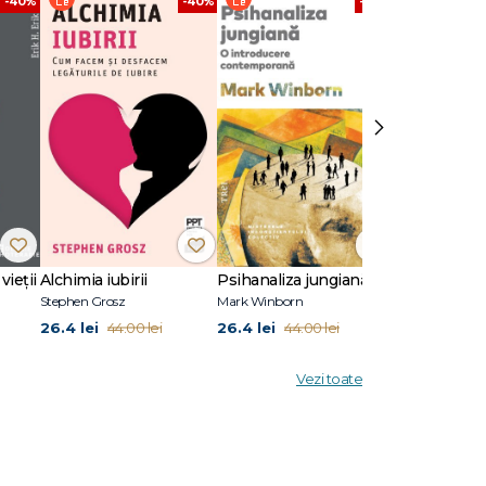
-40%
-40%
-40%
›
vieții
Alchimia iubirii
Psihanaliza jungiană
Stephen Grosz
Mark Winborn
Melanie Klein
26.4 lei
26.4 lei
45.6 lei
44.00 lei
44.00 lei
76.0
Vezi toate