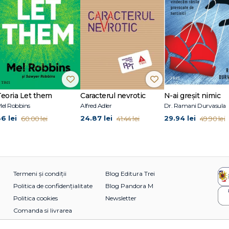
Teoria Let them
Caracterul nevrotic
N-ai greșit nimic
el Robbins
Alfred Adler
Dr. Ramani Durvasula
36 lei
24.87 lei
29.94 lei
60.00 lei
41.44 lei
49.90 lei
Termeni și condiții
Blog Editura Trei
Politica de confidențialitate
Blog Pandora M
Politica cookies
Newsletter
Comanda si livrarea