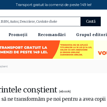
Transport gratuit la comenzi de peste 149 lei!
Caută
Promoții
Recomandări
Grupul editori
nştient
rintele conştient
(ebook)
să ne transformăm pe noi pentru a avea copii 