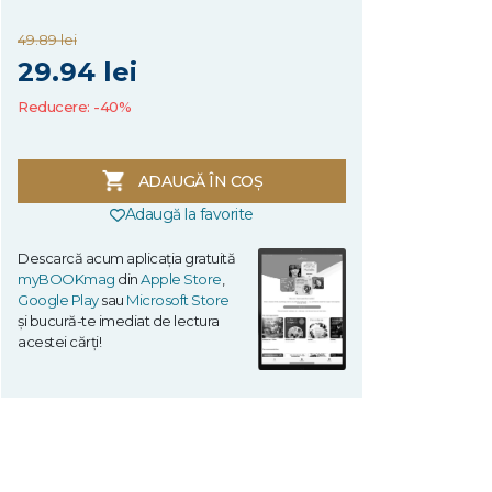
49.89 lei
29.94 lei
Reducere: -40%
ADAUGĂ ÎN COȘ
Adaugă la favorite
Descarcă acum aplicația gratuită
myBOOKmag
din
Apple Store
,
Google Play
sau
Microsoft Store
și bucură-te imediat de lectura
acestei cărți!