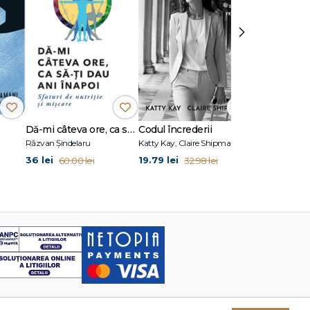
›
Dă-mi câteva ore, ca să-ţi dau ani înapoi
Codul încrederii
Atomic Habi
Răzvan Șindelaru
Katty Kay, Claire Shipman
James Clear
36 lei
19.79 lei
36 lei
60.00 lei
32.98 lei
60.00 