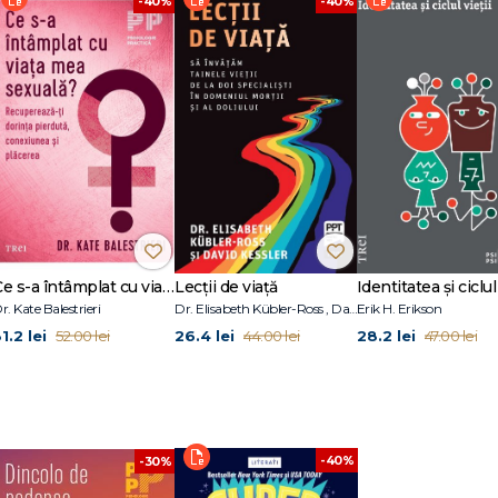
-40%
-40%
 întâi cu tine însuţi
inţi
Ce s-a întâmplat cu viața mea sexuală?
Lecții de viață
Identitatea și ciclul 
r. Kate Balestrieri
Dr. Elisabeth Kübler-Ross , David Kessler
Erik H. Erikson
1.2 lei
26.4 lei
28.2 lei
52.00 lei
44.00 lei
47.00 lei
ri
-40%
-30%