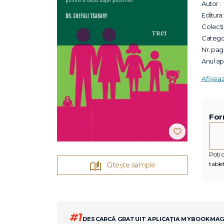
Autor :
Editura:
Colecții
Categor
Nr. pagi
Anul apa
Afișea
For
Poți c
tablet
Citește sample
#1
DESCARCĂ GRATUIT APLICAȚIA MYBOOKMA