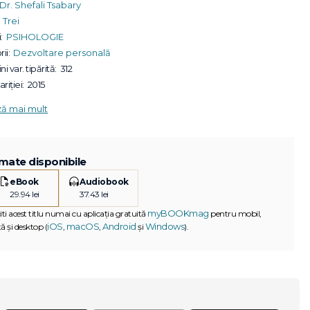
Dr. Shefali Tsabary
Trei
:
PSIHOLOGIE
ii:
Dezvoltare personală
ni var. tipărită:
312
riției:
2015
ză mai mult
mate disponibile
eBook
Audiobook
29.94 lei
37.43 lei
myBOOKmag
iti acest titlu numai cu aplicația gratuită
pentru mobil,
iOS
macOS
Android
Windows
ă și desktop (
,
,
și
).
G