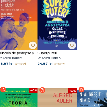
 fursecuri
pe tine
Dincolo de pedepse și răsfăț. Ajută-ți copilul să devină stăpân pe sine
Superputeri
r. Shefali Tsabary
Dr. Shefali Tsabary
28.87 lei
24.87 lei
41.23 lei
41.44 lei
-40%
-40%