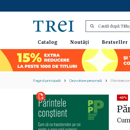
Catalog
Noutăți
Bestseller
Pagină principală
Dezvoltare personală
Părintele co
-40%
Pă
Cum 