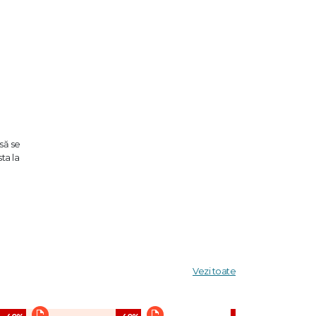
 să se
ta la
ţie în
 pe
 şi nu
Vezi toate
lor şi