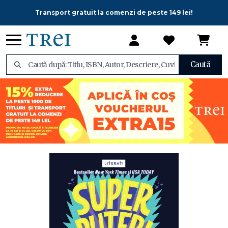
Transport gratuit la comenzi de peste 149 lei!
Caută