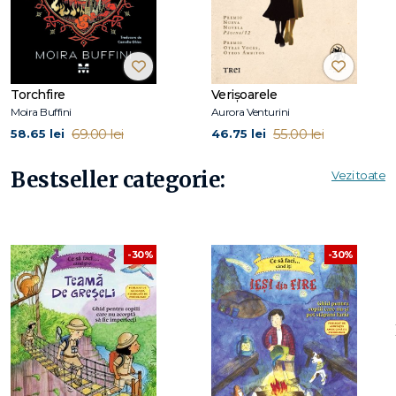
încredere și reziliențǎ
va fi îmbrǎțișat de fiecare copil care
se confruntǎ cu nesiguranțe, griji, stres și gânduri anxioase.
Torchfire
Verișoarele
Moira Buffini
Aurora Venturini
69.00 lei
55.00 lei
58.65 lei
46.75 lei
Bestseller categorie:
Vezi toate
-30%
-30%