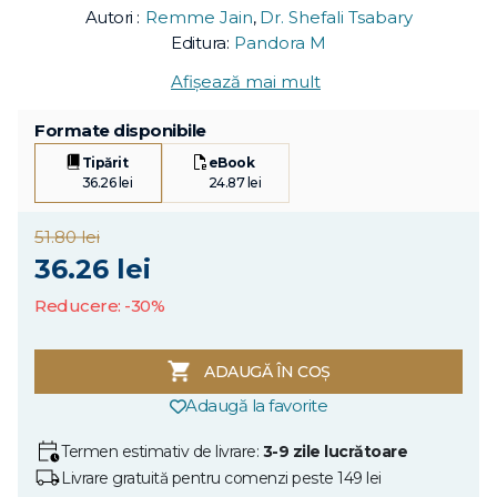
Autori :
Remme Jain
,
Dr. Shefali Tsabary
Editura:
Pandora M
Afișează mai mult
Formate disponibile
Tipărit
eBook
36.26 lei
24.87 lei
51.80 lei
36.26 lei
Reducere: -30%
ADAUGĂ ÎN COȘ
Adaugă la favorite
Termen estimativ de livrare:
3-9 zile lucrătoare
Livrare gratuită pentru comenzi peste 149 lei