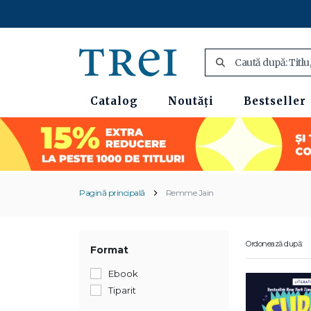
Catalog
Noutăți
Bestseller
Pagină principală
Remme Jain
Ordonează după:
Format
Ebook
Tiparit