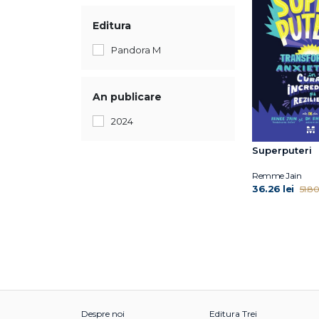
Editura
Pandora M
An publicare
2024
Superputeri
Remme Jain
36.26 lei
51.80 
Despre noi
Editura Trei