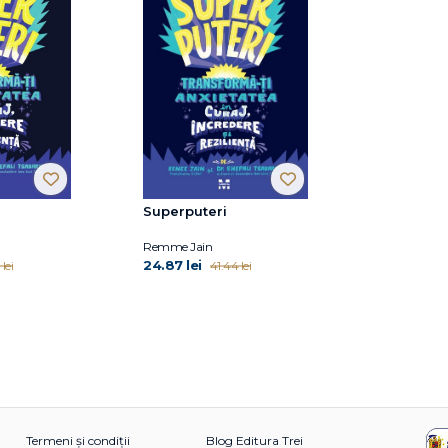
Superputeri
Remme Jain
24.87 lei
lei
41.44 lei
Termeni și condiții
Blog Editura Trei