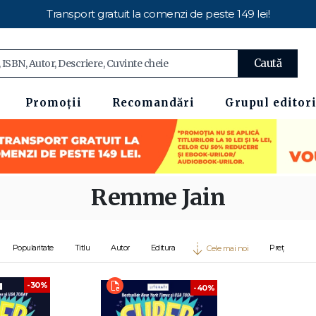
Transport gratuit la comenzi de peste 149 lei!
Caută
Promoții
Recomandări
Grupul editori
Remme Jain
Popularitate
Titlu
Autor
Editura
Preț
Cele mai noi
-30%
-40%