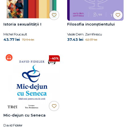
Istoria sexualității I
Filosofia inconștientului
Michel Foucault
Vasile Dem. Zamfirescu
43.77 lei
37.43 lei
72.94 lei
62.37 lei
-40%
Mic-dejun cu Seneca
David Fideler