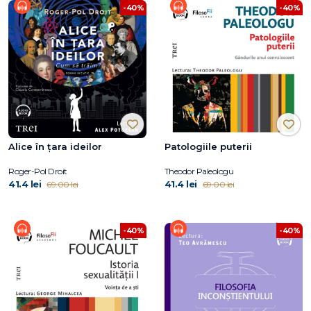
-40%
-40%
Alice în țara ideilor
Patologiile puterii
Roger-Pol Droit
Theodor Paleologu
41.4 lei
41.4 lei
69.00 lei
69.00 lei
-40%
-40%