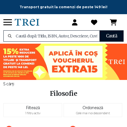
Transport gratuit la comenzi de peste 149 lei!
Caută
5 cărți
Filosofie
Filtează
Ordonează
1 filtru activ
Cele mai noi descendent