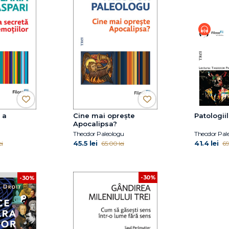
 a
Cine mai oprește
Patologiil
Apocalipsa?
Theodor Paleologu
Theodor Pal
45.5 lei
41.4 lei
ei
65.00 lei
69
-30%
-30%