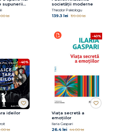
 supunerii
societății moderne
li
Theodor Paleologu
139.3 lei
.00 lei
199.00 lei
-40%
-40%
ara ideilor
Viața secretă a
emoțiilor
oit
Ilaria Gaspari
26.4 lei
.00 lei
44.00 lei