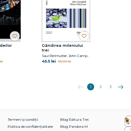
ideilor
Gândirea mileniului
trei
Saul Perlmutter, John Campbell, Robert MacCoun
45.5 lei
ei
65.00 lei
Anterioara
Următo
1
2
3
Termeni și condiții
Blog Editura Trei
Politica de confidențialitate
Blog Pandora M