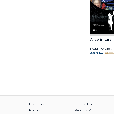
Alice în țara 
Roger-Pol Droit
48.3 lei
69.00 l
Despre noi
Editura Trei
Parteneri
Pandora M