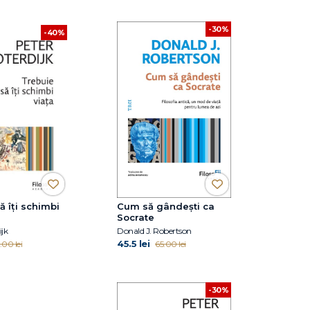
-30%
-40%
ă îți schimbi
Cum să gândești ca
Socrate
ijk
Donald J. Robertson
45.5 lei
.00 lei
65.00 lei
-30%