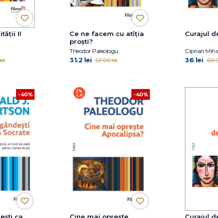
tății II
Ce ne facem cu atîția
Curajul d
proști?
Theodor Paleologu
Ciprian Miha
31.2 lei
36 lei
ei
52.00 lei
60.0
-40%
-40%
ști ca
Cine mai oprește
Curajul d