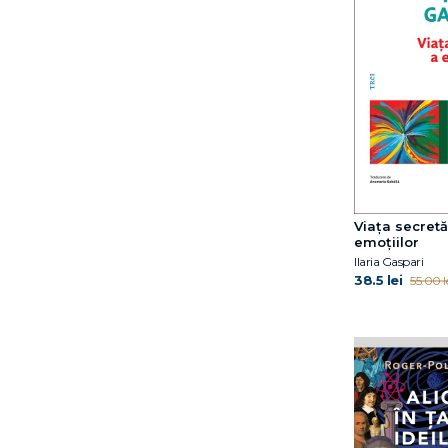
Viața secretă
emoțiilor
Ilaria Gaspari
38.5 lei
55.00 l