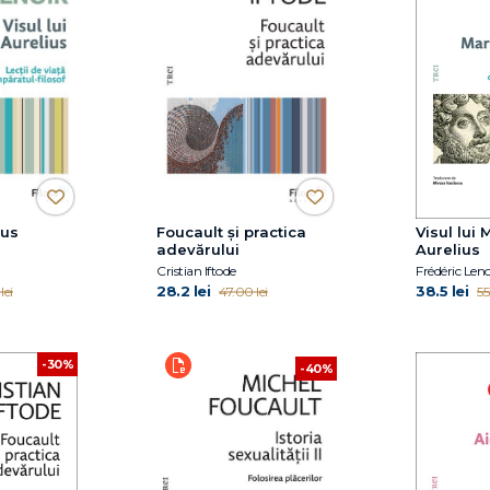
cus
Foucault și practica
Visul lui
adevărului
Aurelius
Cristian Iftode
Frédéric Leno
28.2 lei
38.5 lei
lei
47.00 lei
55
-30%
-40%