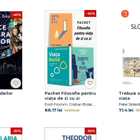
-40%
-40%
ideilor
Pachet Filosofie pentru
Trebuie s
viața de zi cu zi
viața
Erich Fromm, Cristian Iftode, Laurențiu Staicu
Peter Sloterd
88.17 lei
71.4 lei
146.94 lei
119
-30%
-30%