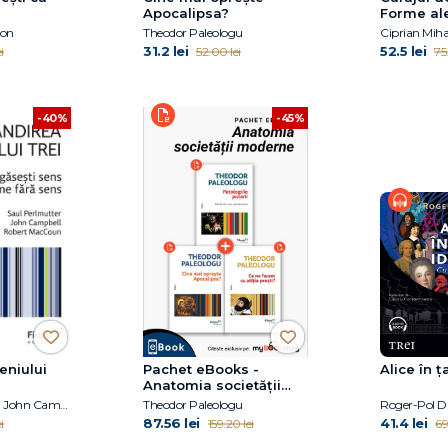
Apocalipsa?
Forme ale
voluntare
son
Theodor Paleologu
Ciprian Miha
31.2 lei
52.5 lei
i
52.00 lei
75
-40%
-45%
eniului
Pachet eBooks -
Alice în ț
Anatomia societății
moderne
Robert MacCoun, John Campbell, Saul Perlmutter
Theodor Paleologu
Roger-Pol Dr
87.56 lei
41.4 lei
i
159.20 lei
69