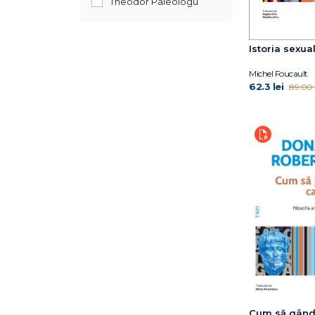
Theodor Paleologu
Ilaria Gaspari
John Campbell
John Gray
Istoria sexuali
Kieran Setiya
Michel Foucault
Lauren Elizabeth
62.3 lei
89.00 l
Stauble
Laurențiu Staicu
Lou Marinoff
Magdalena Mărculescu–
Cojocea
Michael Ignatieff
Michel Foucault
Michel Foucault
Pascal Bruckner
Peter Sloterdijk
Raymond Chip Tafrate
Robert MacCoun
Roger-Pol Droit
Cum să gânde
Saul Perlmutter