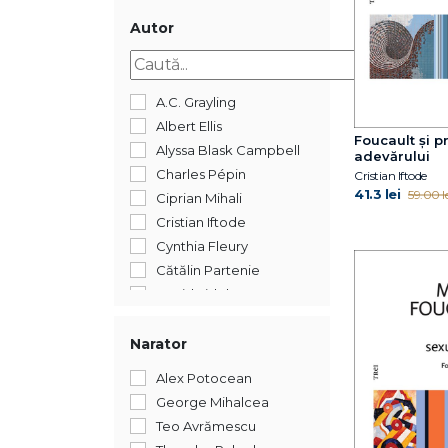
2005
Autor
A.C. Grayling
Albert Ellis
Foucault și p
Alyssa Blask Campbell
adevărului
Charles Pépin
Cristian Iftode
41.3 lei
59.00 le
Ciprian Mihali
Cristian Iftode
Cynthia Fleury
Cătălin Partenie
David Fideler
Donald J. Robertson
Dr. Elliot D. Cohen
Narator
Eric Weil
Alex Potocean
Erich Fromm
George Mihalcea
Frédéric Lenoir
Teo Avrămescu
Hanno Sauer