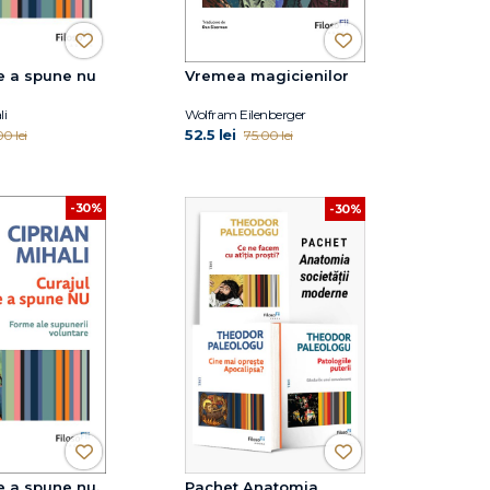
e a spune nu
Vremea magicienilor
li
Wolfram Eilenberger
52.5 lei
0 lei
75.00 lei
-30%
-30%
e a spune nu.
Pachet Anatomia