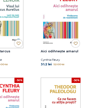
 Marcus
Aici odihnește amarul
ir
Cynthia Fleury
31.2 lei
.00 lei
52.00 lei
-30%
-30%