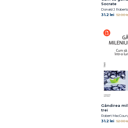
Socrate
Theodor Paleologu
Donald J. Robert
Vasile Dem. Zamfirescu
31.2 lei
52.00 le
Walter Benjamin
Wolfram Eilenberger
Étienne Gilson
Gândirea mil
trei
31.2 lei
52.00 le