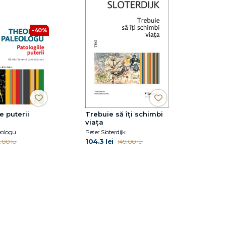
-40%
e puterii
Trebuie să îți schimbi
viața
eologu
Peter Sloterdijk
104.3 lei
.00 lei
149.00 lei