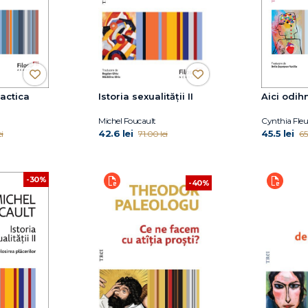
ractica
Istoria sexualității II
Aici odih
Michel Foucault
Cynthia Fleu
42.6 lei
45.5 lei
i
71.00 lei
65
-30%
-40%