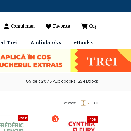
Contul meu
Favorite
Coș
al Trei
Audiobooks
eBooks
89 de cărți / 5 Audiobooks · 25 eBooks
Afișează:
30
60
-30%
-40%