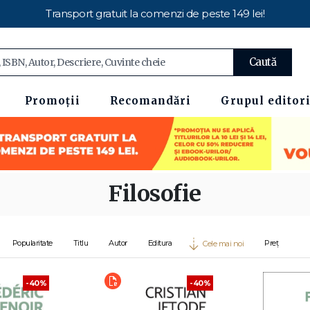
Transport gratuit la comenzi de peste 149 lei!
Caută
Promoții
Recomandări
Grupul editori
Filosofie
Popularitate
Titlu
Autor
Editura
Preț
Cele mai noi
-40%
-40%