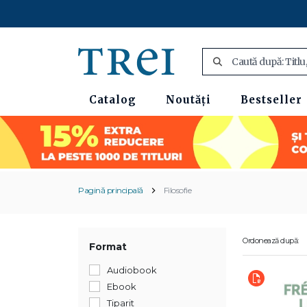
Catalog
Noutăți
Bestseller
Pagină principală
Filosofie
Ordonează după:
Format
Audiobook
Ebook
Tiparit