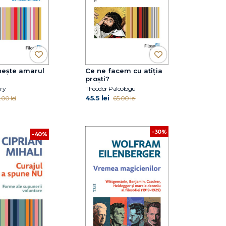
nește amarul
Ce ne facem cu atîția
proști?
ry
Theodor Paleologu
45.5 lei
.00 lei
65.00 lei
-30%
-40%