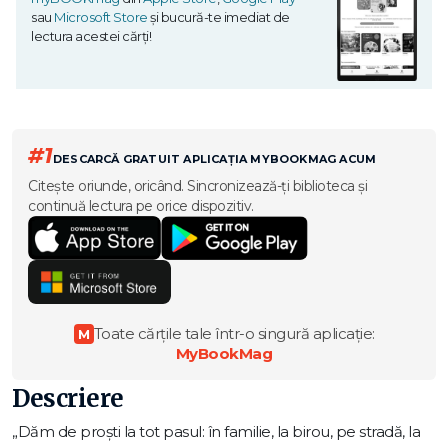
sau
Microsoft Store
și bucură-te imediat de
lectura acestei cărți!
#1
DESCARCĂ GRATUIT APLICAȚIA MYBOOKMAG ACUM
Citește oriunde, oricând. Sincronizează-ți biblioteca și
continuă lectura pe orice dispozitiv.
Toate cărțile tale într-o singură aplicație:
M
MyBookMag
Descriere
„Dăm de proști la tot pasul: în familie, la birou, pe stradă, la