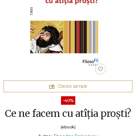
Citește sample
-40%
Ce ne facem cu atîția proști?
(ebook)