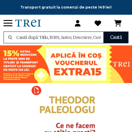
Transport gratuit la comenzi de peste 149 lei!
Caută