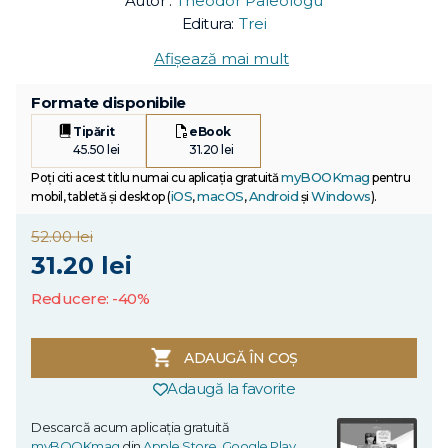
Autor :
Theodor Paleologu
Editura:
Trei
Afișează mai mult
Formate disponibile
Tipărit
eBook
45.50 lei
31.20 lei
myBOOKmag
Poți citi acest titlu numai cu aplicația gratuită
pentru
iOS
macOS
Android
Windows
mobil, tabletă și desktop (
,
,
și
).
52.00 lei
31.20 lei
Reducere: -40%
ADAUGĂ ÎN COȘ
Adaugă la favorite
Descarcă acum aplicația gratuită
myBOOKmag
din
Apple Store
,
Google Play