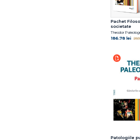
Pachet Filoso
societate
Theodor Paleolog
186.78 lei
283
Patologiile pu