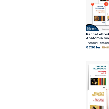
Pachet eBook
Anatomia soc
moderne
Theodor Paleolog
87.56 lei
159.20