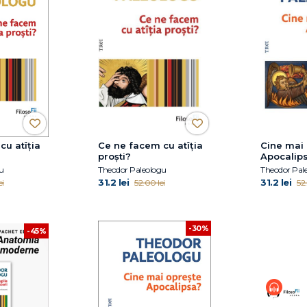
cu atîția
Ce ne facem cu atîția
Cine mai
proști?
Apocalip
u
Theodor Paleologu
Theodor Pal
31.2 lei
31.2 lei
ei
52.00 lei
52.
-30%
-45%