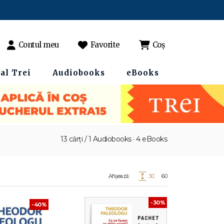
Contul meu
Favorite
Coș
al Trei
Audiobooks
eBooks
13 cărți / 1 Audiobooks · 4 eBooks
Afișează:
30
60
-30%
-40%