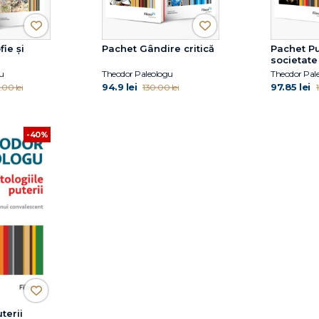
fie și
Pachet Gândire critică
Pachet Pu
societate
u
Theodor Paleologu
Theodor Pal
94.9 lei
97.85 lei
.00 lei
130.00 lei
-40%
terii