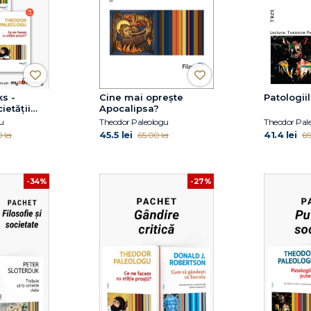
s -
Cine mai oprește
Patologiil
ietății
Apocalipsa?
u
Theodor Paleologu
Theodor Pal
45.5 lei
41.4 lei
 lei
65.00 lei
69
-34%
-27%