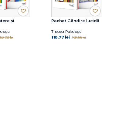
tere și
Pachet Gândire lucidă
eologu
Theodor Paleologu
118.77 lei
163.08 lei
169.66 lei