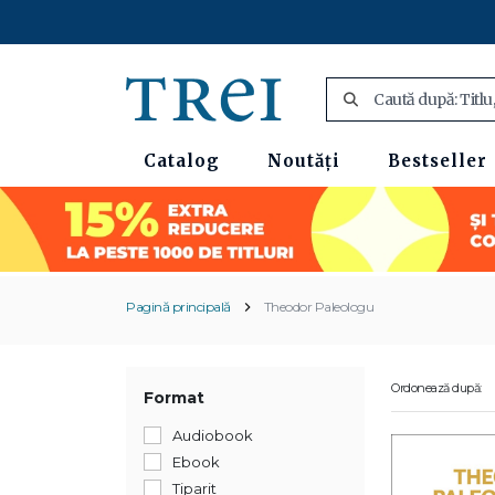
Catalog
Noutăți
Bestseller
Pagină principală
Theodor Paleologu
Ordonează după:
Format
Audiobook
Ebook
Tiparit