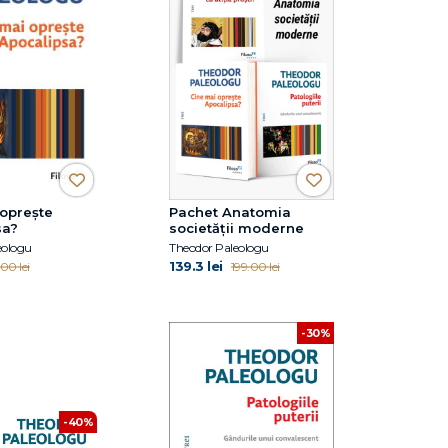
 oprește
Pachet Anatomia
sa?
societății moderne
eologu
Theodor Paleologu
139.3 lei
00 lei
199.00 lei
-30%
-40%