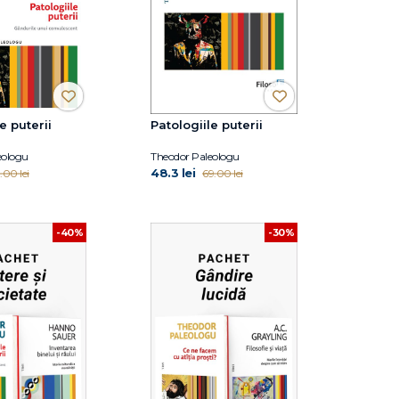
e puterii
Patologiile puterii
eologu
Theodor Paleologu
48.3 lei
.00 lei
69.00 lei
-40%
-30%