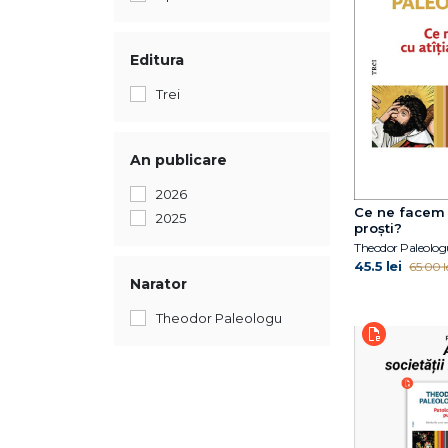
Editura
Trei
An publicare
2026
Ce ne facem 
2025
proști?
Theodor Paleolog
45.5 lei
65.00 l
Narator
Theodor Paleologu