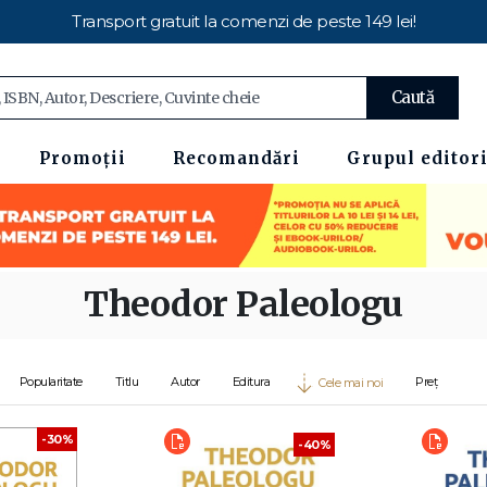
Transport gratuit la comenzi de peste 149 lei!
Caută
Promoții
Recomandări
Grupul editori
Theodor Paleologu
Popularitate
Titlu
Autor
Editura
Preț
Cele mai noi
-30%
-40%