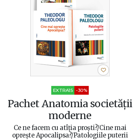
EXTRA15
-30%
Pachet Anatomia societății
moderne
Ce ne facem cu atîția proști?/Cine mai
oprește Apocalipsa?/Patologiile puterii