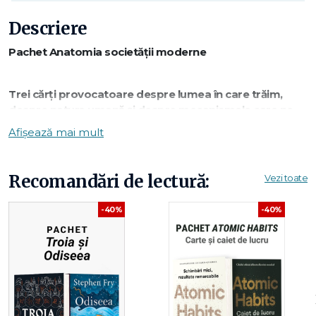
Descriere
Pachet Anatomia societății moderne
Trei cărți provocatoare despre lumea în care trăim,
despre natura umană și despre mecanismele care ne
influențează gândirea, comportamentul și societatea.
Afișează mai mult
Un pachet lucid și actual, despre cum înțelegem
realitatea și cum ne raportăm la ea.
Recomandări de lectură:
Vezi toate
Descoperă idei care te provoacă să privești dincolo de
-40%
-40%
aparențe.
Înțelege mai bine comportamentele umane și dinamica
puterii.
Un pachet despre luciditate, spirit critic și
responsabilitate.