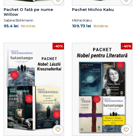
Pachet O fată pe nume
Pachet Michio Kaku
Willow
Sabine Bohlmann
Michio Kaku
95.4 lei
109.73 lei
159.00 lei
182.88 lei
-40%
-40%