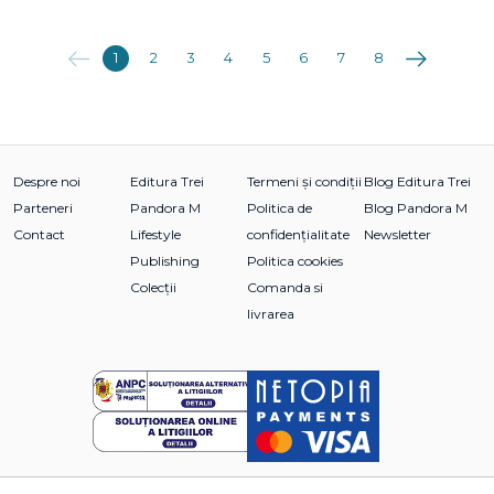
Anterioara
Următoarea
1
2
3
4
5
6
7
8
Despre noi
Editura Trei
Termeni și condiții
Blog Editura Trei
Parteneri
Pandora M
Politica de
Blog Pandora M
Contact
Lifestyle
confidențialitate
Newsletter
Publishing
Politica cookies
Colecții
Comanda si
livrarea