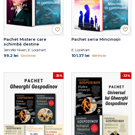
Pachet Mistere care
Pachet seria Mincinoșii
schimbă destine
Jennifer Niven, E. Lockhart
E. Lockhart
99.2 lei
101.37 lei
124.00 lei
168.94 lei
-35%
-33%