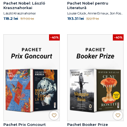
Pachet Nobel: László
Pachet Nobel pentru
Krasznahorkai
Literatură
László Krasznahorkai
Louise Glück, Annie Ernaux, Jon Fosse, László Krasznahorkai
118.2 lei
193.31 lei
197.00 lei
322.17 lei
-40%
-40%
Pachet Prix Goncourt
Pachet Booker Prize