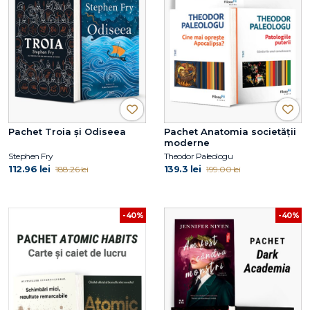
Pachet Troia și Odiseea
Pachet Anatomia societății
moderne
Stephen Fry
Theodor Paleologu
112.96 lei
139.3 lei
188.26 lei
199.00 lei
-40%
-40%