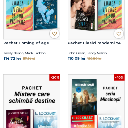
Pachet Coming of age
Pachet Clasici moderni YA
Jandy Nelson, Mark Haddon
John Green, Jandy Nelson
114.72 lei
110.09 lei
157.14 lei
150.80 lei
-20%
-40%