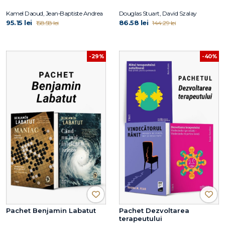
Kamel Daoud, Jean‑Baptiste Andrea
Douglas Stuart, David Szalay
95.15 lei
86.58 lei
158.58 lei
144.29 lei
-29%
-40%
Pachet Benjamin Labatut
Pachet Dezvoltarea
terapeutului