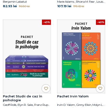
Benjamin Labatut
Marie Adams , Rhona M. Fear , Louis Cozolino
82.93 lei
107.19 lei
116.80 lei
178.65 lei
-43%
-40%
Pachet Studii de caz în
Pachet Irvin Yalom
psihologie
Geoff Rolls, Elyn R. Saks, Franz Ruppert, Harald Banzhaf, Steven K. Huprich, Christina Moutsou
Irvin D. Yalom, Ginny Elkin, Molyn Leszcz