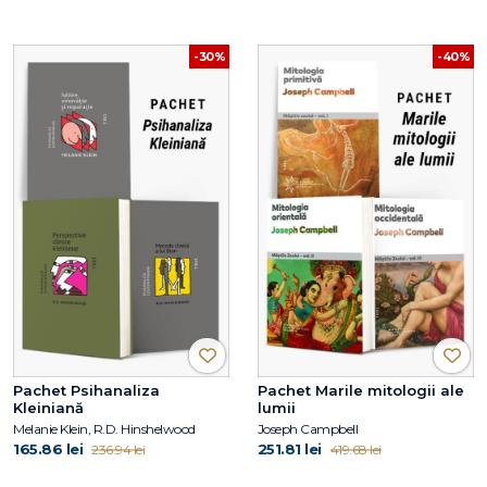
-30%
-40%
Pachet Psihanaliza
Pachet Marile mitologii ale
Kleiniană
lumii
Melanie Klein, R.D. Hinshelwood
Joseph Campbell
165.86 lei
251.81 lei
236.94 lei
419.68 lei