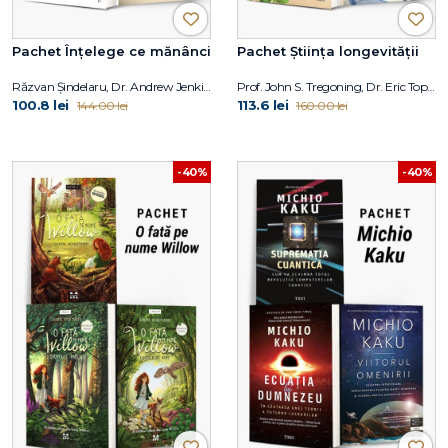
Pachet Înțelege ce mănânci
Pachet Știința longevității
Răzvan Șindelaru, Dr. Andrew Jenkinson
Prof. John S. Tregoning, Dr. Eric Topol
100.8 lei
113.6 lei
144.00 lei
160.00 lei
-40%
-40%