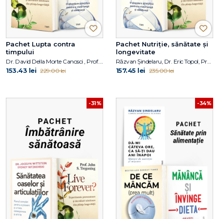
Pachet Lupta contra
Pachet Nutriție, sănătate și
timpului
longevitate
Dr. David Della Morte Canosci , Prof. John S. Tregoning, Dr. Eric Topol
Răzvan Șindelaru, Dr. Eric Topol, Prof. John S. Tregoning
153.43 lei
157.45 lei
229.00 lei
235.00 lei
-31%
-34%