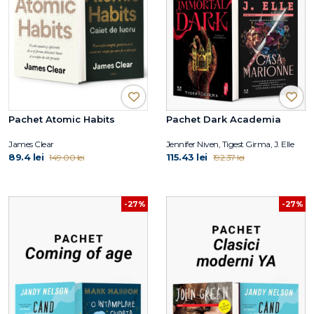
Pachet Atomic Habits
Pachet Dark Academia
James Clear
Jennifer Niven, Tigest Girma, J. Elle
89.4 lei
115.43 lei
149.00 lei
192.37 lei
-27%
-27%