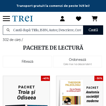
Transport gratuit la comenzi de peste 149 lei!
Caută
302 de cărți /
PACHETE DE LECTURĂ
Ordonează
Filtează
Cele mai noi descendent
-40%
-30%