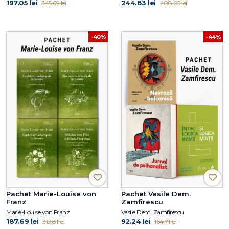
197.05 lei
244.83 lei
345.69 lei
408.05 lei
-40%
-44%
Pachet Marie-Louise von
Pachet Vasile Dem.
Franz
Zamfirescu
Marie-Louise von Franz
Vasile Dem. Zamfirescu
187.69 lei
92.24 lei
312.81 lei
164.71 lei