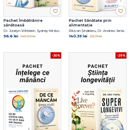
Pachet Îmbătrânire
Pachet Sănătate prin
sănătoasă
alimentație
Dr. Jocelyn Wittstein, Sydney Nitzkorski, Prof. John S. Tregoning
Răzvan Șindelaru, Dr. Andrew Jenkinson, Dr. William W. Li
96.6 lei
140.39 lei
140.00 lei
212.71 lei
-30%
-29%