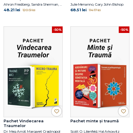
Ahron Friedberg, Sandra Sherman, Simona Nicolaescu
Julie Menanno, Gary John Bishop
48.21 lei
68.51 lei
120.51 lei
114.17 lei
-50%
-50%
Pachet Vindecarea
Pachet minte și traumă
Traumelor
Dr. Meg Arroll, Margaret Crastnopol
Scott O. Lilienfeld, Hal Arkowitz