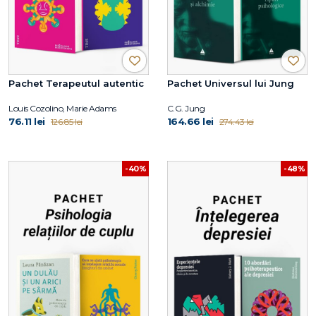
Pachet Terapeutul autentic
Pachet Universul lui Jung
Louis Cozolino, Marie Adams
C.G. Jung
76.11 lei
164.66 lei
126.85 lei
274.43 lei
-40%
-48%