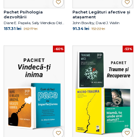
Pachet Psihologia
Pachet Legături afective și
dezvoltării
atașament
Diane E. Papalia, Sally Wendkos Olds, Ruth Duskin Feldman, Jean Piaget
John Bowlby, David J. Wallin
157.31 lei
91.34 lei
262.17 lei
152.22 lei
-60%
-53%