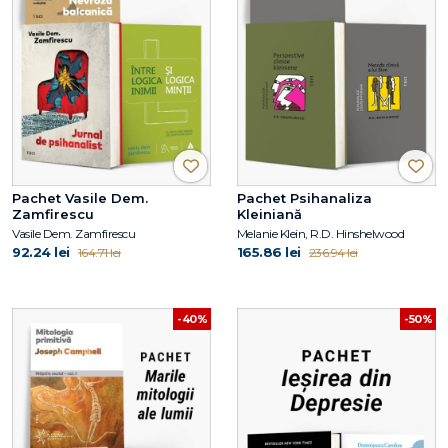
Pachet Vasile Dem.
Pachet Psihanaliza
Zamfirescu
Kleiniană
Vasile Dem. Zamfirescu
Melanie Klein, R.D. Hinshelwood
92.24 lei
165.86 lei
164.71 lei
236.94 lei
-40%
-50%