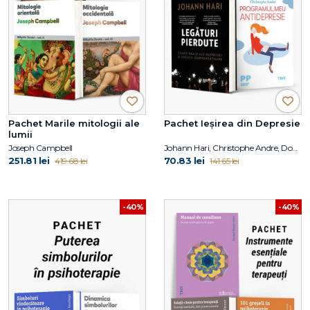
Pachet Marile mitologii ale
Pachet Ieșirea din Depresie
lumii
Joseph Campbell
Johann Hari, Christophe Andre, Domnișoara Caroline
251.81 lei
70.83 lei
419.68 lei
141.65 lei
-40%
-40%