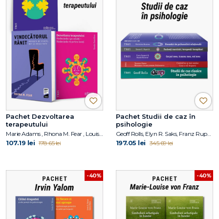
Pachet Dezvoltarea
Pachet Studii de caz în
terapeutului
psihologie
Marie Adams , Rhona M. Fear , Louis Cozolino
Geoff Rolls, Elyn R. Saks, Franz Ruppert, Harald Banzhaf, Steven K. Huprich, Christina Moutsou
107.19 lei
197.05 lei
178.65 lei
345.69 lei
-40%
-40%