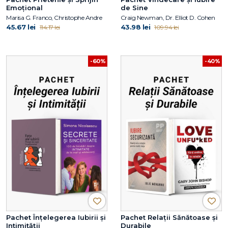
Emoțional
de Sine
Marisa G. Franco, Christophe Andre
Craig Newman, Dr. Elliot D. Cohen
45.67 lei
43.98 lei
114.17 lei
109.94 lei
-60%
-40%
Pachet Înțelegerea Iubirii și
Pachet Relații Sănătoase și
Intimității
Durabile