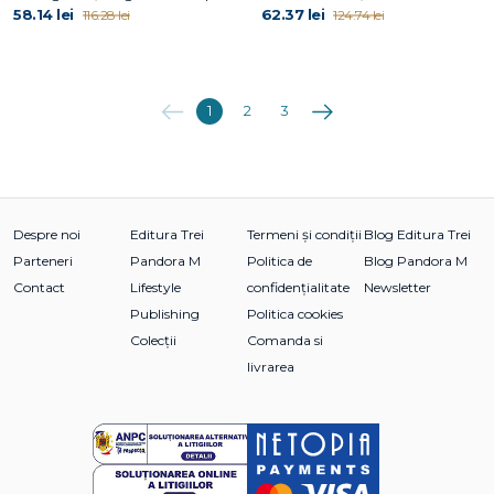
58.14 lei
62.37 lei
116.28 lei
124.74 lei
Anterioara
Următoarea
1
2
3
Despre noi
Editura Trei
Termeni și condiții
Blog Editura Trei
Parteneri
Pandora M
Politica de
Blog Pandora M
Contact
Lifestyle
confidențialitate
Newsletter
Publishing
Politica cookies
Colecții
Comanda si
livrarea