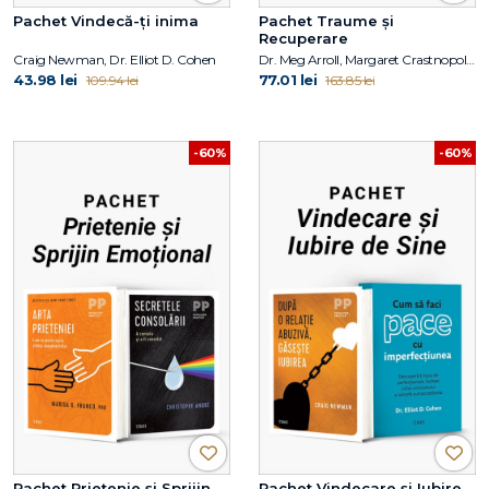
Pachet Vindecă-ți inima
Pachet Traume și
Recuperare
Craig Newman, Dr. Elliot D. Cohen
Dr. Meg Arroll, Margaret Crastnopol, Jasmin Lee Cori
43.98 lei
77.01 lei
109.94 lei
163.85 lei
-60%
-60%
Pachet Prietenie și Sprijin
Pachet Vindecare și Iubire