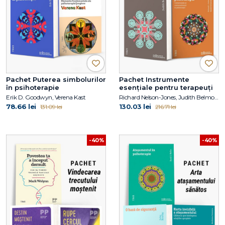
Pachet Puterea simbolurilor
Pachet Instrumente
în psihoterapie
esențiale pentru terapeuți
Erik D. Goodwyn, Verena Kast
Richard Nelson-Jones, Judith Belmont, Richard C. Robertiello
78.66 lei
130.03 lei
131.09 lei
216.71 lei
-40%
-40%