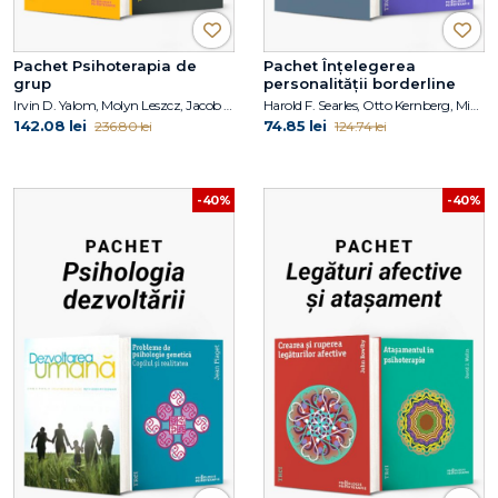
Pachet Psihoterapia de
Pachet Înțelegerea
grup
personalității borderline
Irvin D. Yalom, Molyn Leszcz, Jacob Levy Moreno
Harold F. Searles, Otto Kernberg, Michael A. Selzer, Arthur C. Carr, Ann H. Appelbaum, Harold W. Koenigsberg
142.08 lei
74.85 lei
236.80 lei
124.74 lei
-40%
-40%