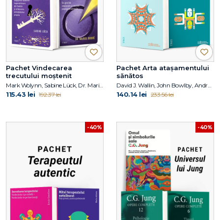
Pachet Vindecarea
Pachet Arta atașamentului
trecutului moștenit
sănătos
Mark Wolynn, Sabine Lück, Dr. Mariel Buqué
David J. Wallin, John Bowlby, Andreea Ionescu
115.43 lei
140.14 lei
192.37 lei
233.56 lei
-40%
-40%