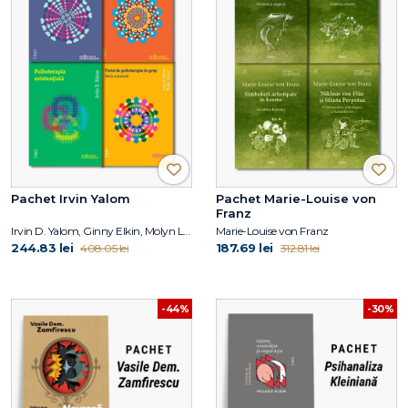
Pachet Irvin Yalom
Pachet Marie-Louise von
Franz
Irvin D. Yalom, Ginny Elkin, Molyn Leszcz
Marie-Louise von Franz
244.83 lei
187.69 lei
408.05 lei
312.81 lei
-44%
-30%