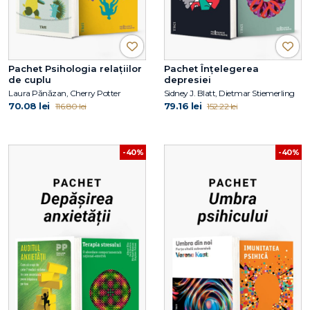
Pachet Psihologia relațiilor
Pachet Înțelegerea
de cuplu
depresiei
Laura Pănăzan, Cherry Potter
Sidney J. Blatt, Dietmar Stiemerling
70.08 lei
79.16 lei
116.80 lei
152.22 lei
-40%
-40%