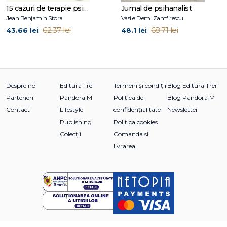
terapeutic
15 cazuri de terapie psihosomatică
Jurnal de psihanalist
✔ Celor aflați într-un proces profund de dezvoltare
Jean Benjamin Stora
Vasile Dem. Zamfirescu
personală
62.37 lei
68.71 lei
43.66 lei
48.1 lei
Despre noi
Editura Trei
Termeni și condiții
Blog Editura Trei
Parteneri
Pandora M
Politica de
Blog Pandora M
Contact
Lifestyle
confidențialitate
Newsletter
Publishing
Politica cookies
Colecții
Comanda si
livrarea