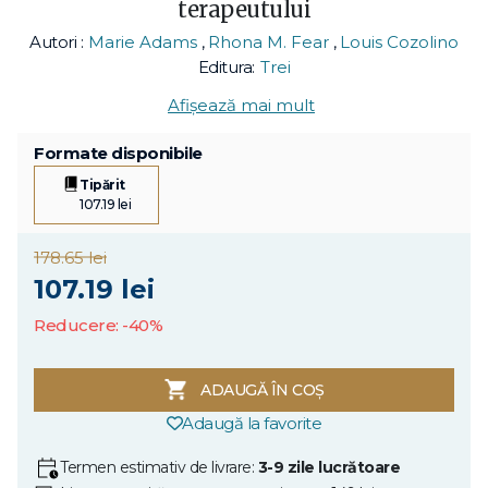
terapeutului
Autori :
Marie Adams
,
Rhona M. Fear
,
Louis Cozolino
Editura:
Trei
Afișează mai mult
Formate disponibile
Tipărit
107.19 lei
178.65 lei
107.19 lei
Reducere: -40%
ADAUGĂ ÎN COȘ
Adaugă la favorite
Termen estimativ de livrare:
3-9 zile lucrătoare