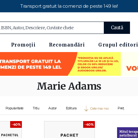
Transport gratuit la comenzi de peste 149 lei!
Caută
Promoții
Recomandări
Grupul editori
Marie Adams
Popularitate
Titlu
Autor
Editura
Preț
Cele mai noi
-40%
-40%