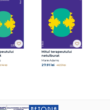
apeutului
Mitul terapeutului
t
netulburat
s
Marie Adams
27.91 lei
.14 lei
46.51 lei