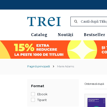
Catalog
Noutăți
Bestseller
Pagină principală
Marie Adams
Ordonează după:
Format
Ebook
Tiparit