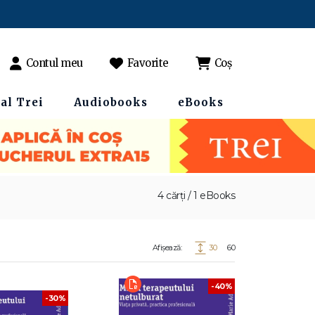
Contul meu
Favorite
Coș
al Trei
Audiobooks
eBooks
4 cărți / 1 eBooks
Afișează:
30
60
-40%
-30%