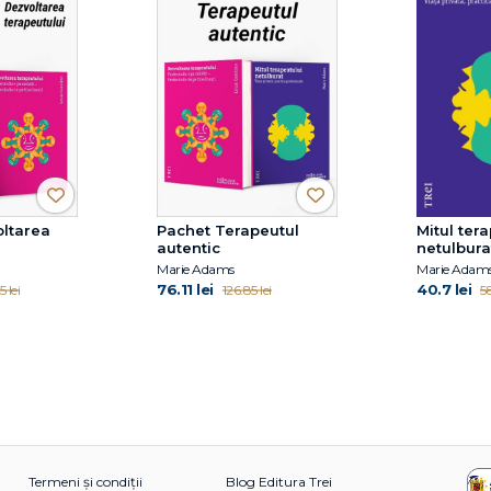
ltarea
Pachet Terapeutul
Mitul ter
autentic
netulbura
Marie Adams
Marie Adam
76.11 lei
40.7 lei
 lei
126.85 lei
58
Termeni și condiții
Blog Editura Trei