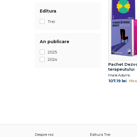
Editura
Trei
An publicare
2025
2024
Pachet Dezvo
terapeutului
Marie Adams
107.19 lei
178.65
Despre noi
Editura Trei