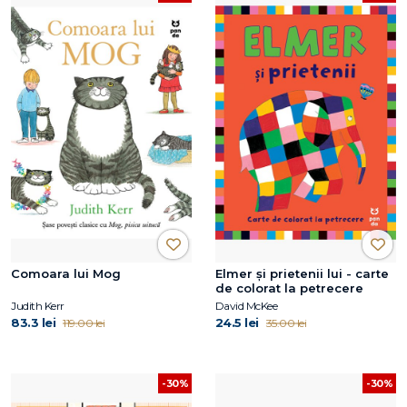
Comoara lui Mog
Elmer și prietenii lui - carte
de colorat la petrecere
Judith Kerr
David McKee
83.3 lei
24.5 lei
119.00 lei
35.00 lei
-30%
-30%