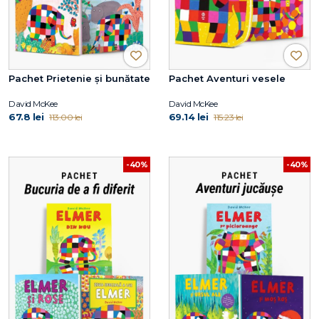
Pachet Prietenie și bunătate
Pachet Aventuri vesele
David McKee
David McKee
67.8 lei
69.14 lei
113.00 lei
115.23 lei
-40%
-40%