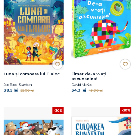
Luna și comoara lui Tlaloc
Elmer de-a v-ați
ascunselea!
Joe Todd-Stanton
David McKee
38.5 lei
34.3 lei
55.00 lei
49.00 lei
-30%
-30%