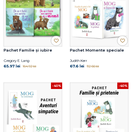
Pachet Familie și iubire
Pachet Momente speciale
Gregory E. Lang
Judith Kerr
65.97 lei
67.6 lei
164.92 lei
112.66 lei
-40%
-40%