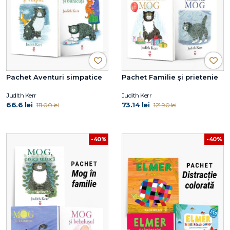
Pachet Aventuri simpatice
Pachet Familie și prietenie
Judith Kerr
Judith Kerr
66.6 lei
73.14 lei
111.00 lei
121.90 lei
-40%
-40%