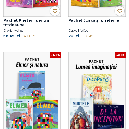
Pachet Prieteni pentru
Pachet Joacă și prietenie
totdeauna
David McKee
David McKee
56.45 lei
70 lei
94.08 lei
116.66 lei
-40%
-40%