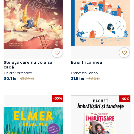
Steluța care nu voia să
Eu și frica mea
cadă
Chiara Sorrentino
Francesca Sanna
30.1 lei
31.5 lei
43.00 lei
45.00 lei
-30%
-40%