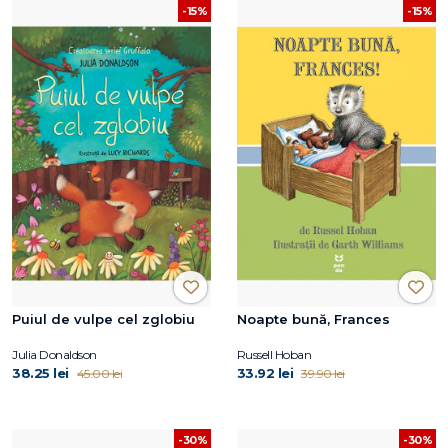
-15%
-15%
Puiul de vulpe cel zglobiu
Noapte bună, Frances
Julia Donaldson
Russell Hoban
38.25 lei
33.92 lei
45.00 lei
39.90 lei
-30%
-30%