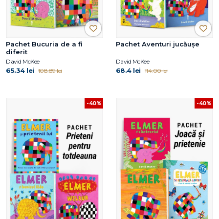
Pachet Bucuria de a fi
Pachet Aventuri jucăușe
diferit
David McKee
David McKee
65.34 lei
68.4 lei
108.89 lei
114.00 lei
-40%
-40%