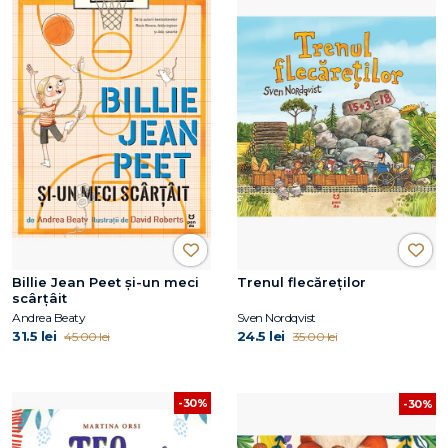
Billie Jean Peet și-un meci
Trenul flecăreților
scârțâit
Andrea Beaty
Sven Nordqvist
31.5 lei
24.5 lei
45.00 lei
35.00 lei
-30%
-30%