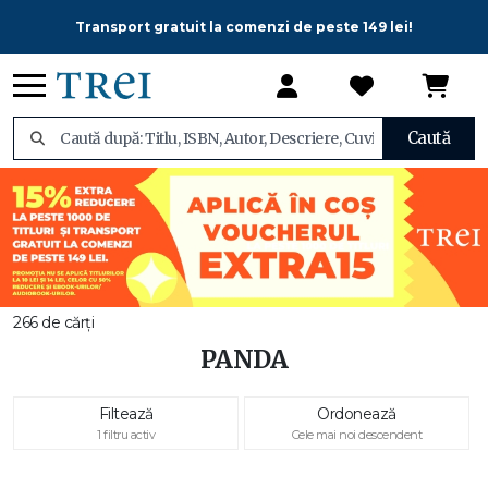
Transport gratuit la comenzi de peste 149 lei!
Caută
266 de cărți
PANDA
Filtează
Ordonează
1 filtru activ
Cele mai noi descendent