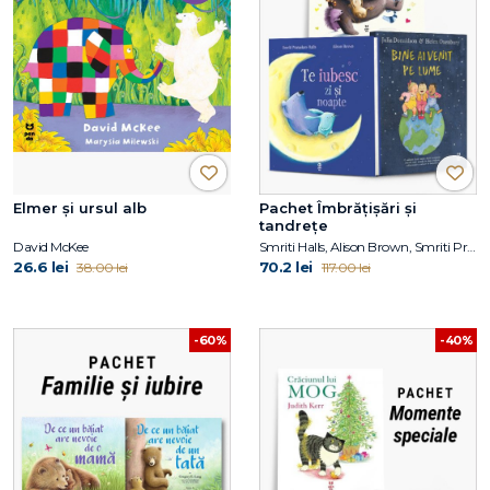
Elmer și ursul alb
Pachet Îmbrățișări și
tandrețe
David McKee
Smriti Halls, Alison Brown, Smriti Prasadam-Halls, Julia Donaldson
26.6 lei
70.2 lei
38.00 lei
117.00 lei
-60%
-40%