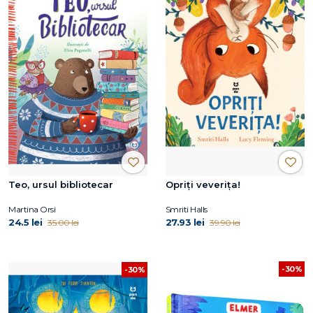
Teo, ursul bibliotecar
Opriți veverița!
Martina Orsi
Smriti Halls
24.5 lei
27.93 lei
35.00 lei
39.90 lei
-30%
-30%