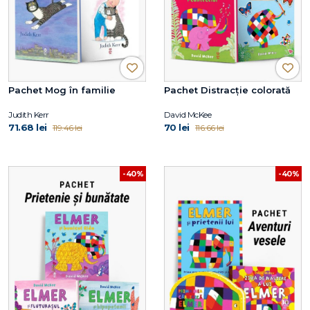
Pachet Mog în familie
Pachet Distracție colorată
Judith Kerr
David McKee
71.68 lei
70 lei
119.46 lei
116.66 lei
-40%
-40%