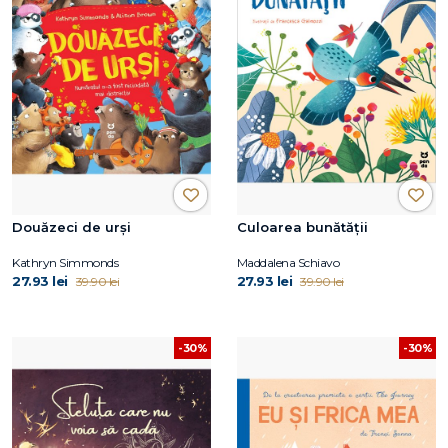
Douăzeci de urși
Culoarea bunătății
Kathryn Simmonds
Maddalena Schiavo
27.93 lei
27.93 lei
39.90 lei
39.90 lei
-30%
-30%