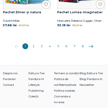
Pachet Elmer și natura
Pachet Lumea imaginației
David McKee
Mocculere, Rebecca Gugger, Oliver Jeffers
57.66 lei
93.18 lei
96.09 lei
155.29 lei
Anterioara
Următoarea
1
2
3
4
5
6
7
8
Despre noi
Editura Trei
Termeni și condiții
Blog Editura Trei
Parteneri
Pandora M
Politica de
Blog Pandora M
Contact
Lifestyle
confidențialitate
Newsletter
Publishing
Politica cookies
Colecții
Comanda si
livrarea