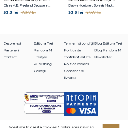
Claire A.B. Freeland, Jacqueline B. Toner, Janet McDonnell
Dawn Huebner, Bonnie Matthews
detaliat și pentru umorul fin al poveștilor sale. Prin
47.57 lei
47.57 lei
combinația dintre text și ilustrație, Nordqvist creează un
33.3 lei
33.3 lei
univers memorabil, care stimulează imaginația și bucuria
lecturii de generații întregi.
Despre noi
Editura Trei
Termeni și condiții
Blog Editura Trei
Parteneri
Pandora M
Politica de
Blog Pandora M
Contact
Lifestyle
confidențialitate
Newsletter
Publishing
Politica cookies
Colecții
Comanda si
livrarea
Acest site foloseşte cookies. Continuarea navigării