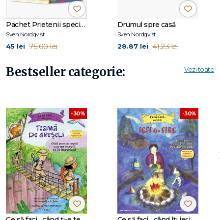
Beneficii de lectură – ce poate învăța copilul din această
Pachet Prietenii speciale
Drumul spre casă
poveste:
Sven Nordqvist
Sven Nordqvist
75.00 lei
41.23 lei
45 lei
28.87 lei
dezvoltarea abilităților matematice;
Bestseller categorie:
Vezi toate
stimularea atenției și a creativității;
-30%
-30%
învățarea prin joacă.
Sven Nordqvist (n. 1946)
s-a născut în Helsingborg, Suedia,
și a desenat și pictat toată viața. În 1983, Sven Nordqvist a
câștigat concursul de cărți ilustrate al editurii Opal alături de
Agaton Öman și Alfabet. În cartea
Pannkakstårtan
(
Tortul
de clătite
),au prins viață Pettson și Findus. Inițial nu a fost
concepută ca o serie, dar bătrânul și pisica lui au devenit
unele dintre cele mai populare personaje din Suedia. Sven
Ce să faci... când ți-e teamă de greșeli. Ghid pentru copiii care nu acceptă să fie imperfecți
Ce să faci... când îţi ieşi din fire. Ghid pentru copiii care nu-şi pot stăpâni furia
Nordqvist este cunoscut pentru stilul său grafic extrem de