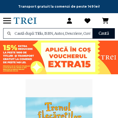
Transport gratuit la comenzi de peste 149 lei!
Caută