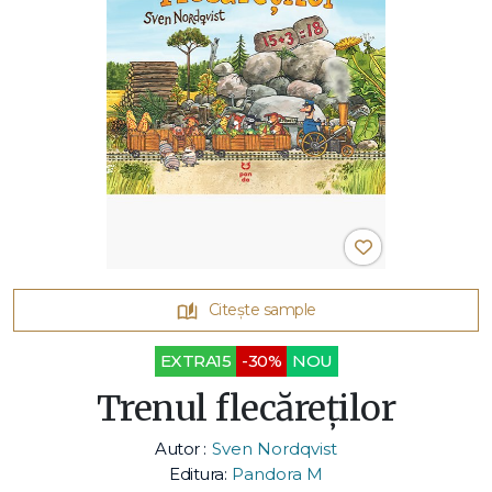
Citește sample
EXTRA15
-30%
NOU
Trenul flecăreților
Autor :
Sven Nordqvist
Editura:
Pandora M