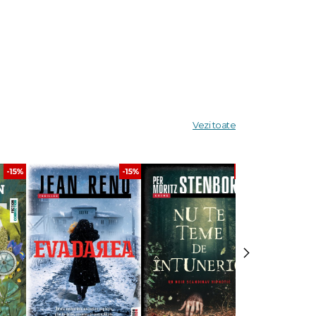
Vezi toate
ntru cei
-15%
-15%
-15%
›