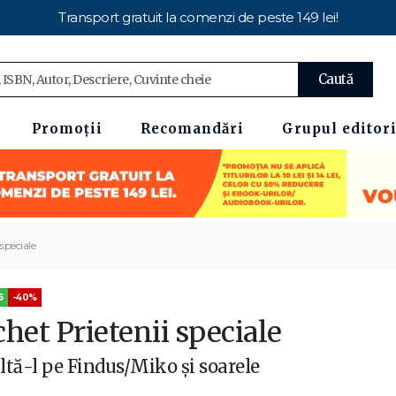
Transport gratuit la comenzi de peste 149 lei!
Caută
Promoții
Recomandări
Grupul editori
speciale
5
-40%
het Prietenii speciale
ltă-l pe Findus/Miko și soarele