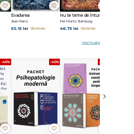
Evadarea
Nu te teme de întuneric
Ultimul răsăr
Jean Reno
Per Moritz Stenborg
Anna Todd
50.15 lei
46.75 lei
50.15 lei
59.00 lei
55.00 lei
59.
Vezi toate
-40%
-40%
-40%
›