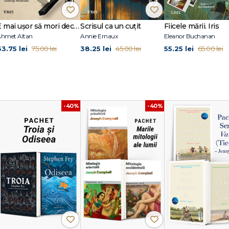
E mai ușor să mori decât să iubești (seria Cvartetul Otoman, vol.3)
Scrisul ca un cuțit
Fiicele mării. Iris
hmet Altan
Annie Ernaux
Eleanor Buchanan
63.75 lei
38.25 lei
55.25 lei
75.00 lei
45.00 lei
65.00 lei
-40%
-40%