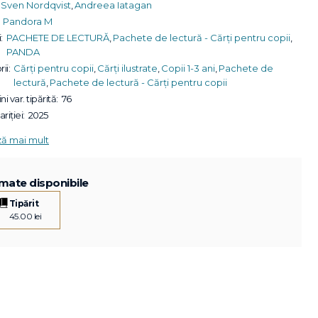
Sven Nordqvist
,
Andreea Iatagan
Pandora M
:
PACHETE DE LECTURĂ
,
Pachete de lectură - Cărți pentru copii
,
PANDA
ii:
Cărți pentru copii
,
Cărți ilustrate
,
Copii 1-3 ani
,
Pachete de
lectură
,
Pachete de lectură - Cărți pentru copii
ni var. tipărită:
76
riției:
2025
ză mai mult
mate disponibile
Tipărit
45.00 lei