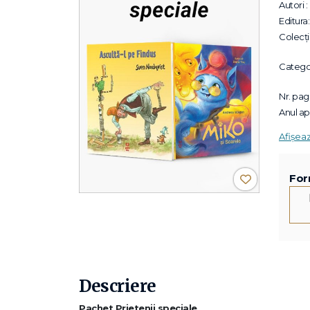
Autori :
Editura:
Colecții
Categor
Nr. pagi
Anul apa
Afișea
For
Descriere
Pachet Prietenii speciale