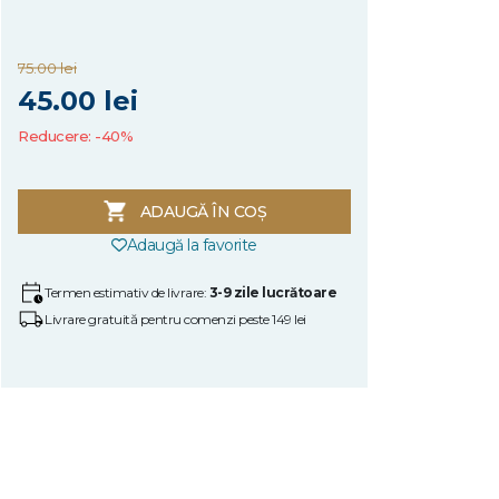
75.00 lei
45.00 lei
Reducere: -40%
ADAUGĂ ÎN COȘ
Adaugă la favorite
Termen estimativ de livrare:
3-9 zile lucrătoare
Livrare gratuită pentru comenzi peste 149 lei