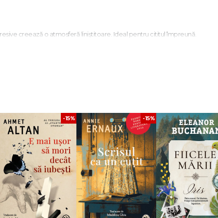
presive creează o atmosferă liniștitoare. Ideal pentru cititul împreună.
enie. Ilustrațiile bogate în detalii invită la descoperire. O poveste clasică pe
-15%
-15%
stea este blândă și emoționantă. Perfectă pentru cititul de seară.