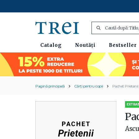
Catalog
Noutăți
Bestseller
Pagină principală
Cărți pentru copii
Pachet Prietenii 
EXTRA1
Pac
Ascu