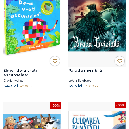
Elmer de-a v-ați
Parada invizibilă
ascunselea!
David McKee
Leigh Bardugo
34.3 lei
69.3 lei
49.00 lei
99.00 lei
-30%
-30%