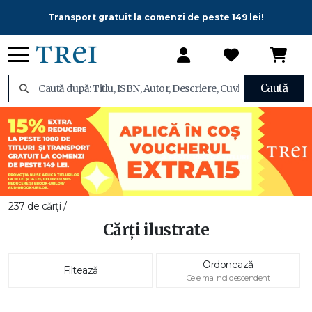
Transport gratuit la comenzi de peste 149 lei!
Caută
237 de cărți /
Cărți ilustrate
Ordonează
Filtează
Cele mai noi descendent