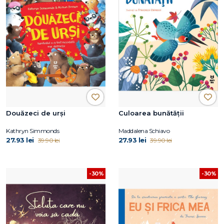
Douăzeci de urși
Culoarea bunătății
Kathryn Simmonds
Maddalena Schiavo
27.93 lei
27.93 lei
39.90 lei
39.90 lei
-30%
-30%