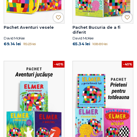
Pachet Aventuri vesele
Pachet Bucuria de a fi
diferit
David McKee
David McKee
69.14 lei
65.34 lei
115.23 lei
108.89 lei
-40%
-40%