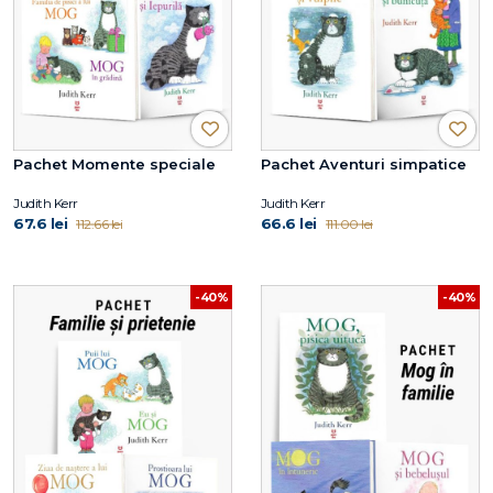
Pachet Momente speciale
Pachet Aventuri simpatice
Judith Kerr
Judith Kerr
67.6 lei
66.6 lei
112.66 lei
111.00 lei
-40%
-40%