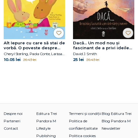
Alt Iepure cu care să stai de
Dacă... Un mod nou și
vorbă. O poveste despre
fascinant de a privi ideile
psihoterapie
mărețe și numerele
Cheryl Sterling, Paola Conte, Larissa Labay
David J. Smith
10.05 lei
25 lei
26.43 lei
26.43 lei
Despre noi
Editura Trei
Termeni și condiții
Blog Editura Trei
Parteneri
Pandora M
Politica de
Blog Pandora M
Contact
Lifestyle
confidențialitate
Newsletter
Publishing
Politica cookies