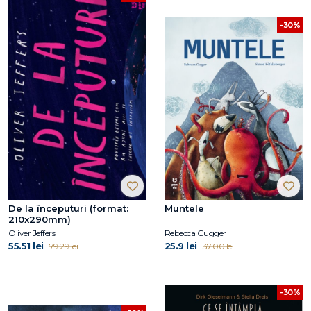
-30%
De la începuturi (format:
Muntele
210x290mm)
Oliver Jeffers
Rebecca Gugger
55.51 lei
25.9 lei
79.29 lei
37.00 lei
-30%