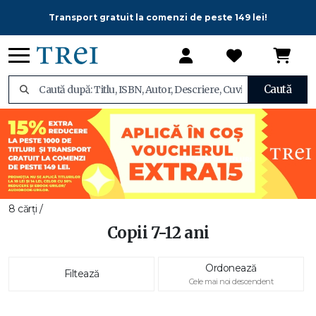
Transport gratuit la comenzi de peste 149 lei!
Caută
8 cărți /
Copii 7-12 ani
Ordonează
Filtează
Cele mai noi descendent