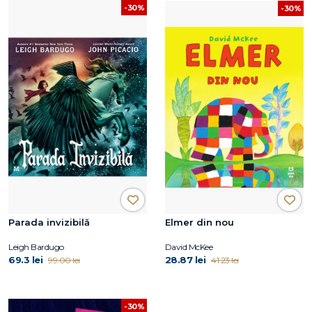
-30%
-30%
Parada invizibilă
Elmer din nou
Leigh Bardugo
David McKee
69.3 lei
28.87 lei
99.00 lei
41.23 lei
-30%