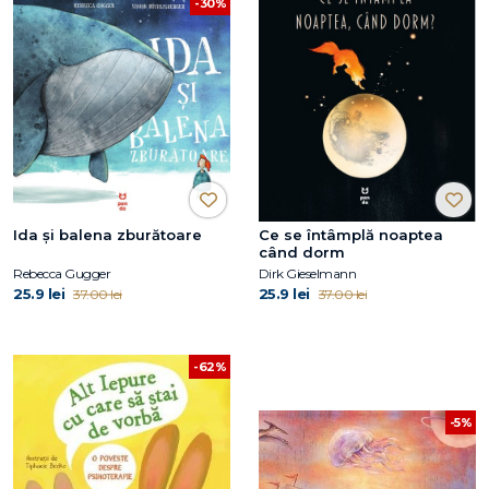
-30%
Ida și balena zburătoare
Ce se întâmplă noaptea
când dorm
Rebecca Gugger
Dirk Gieselmann
25.9 lei
25.9 lei
37.00 lei
37.00 lei
-62%
-5%