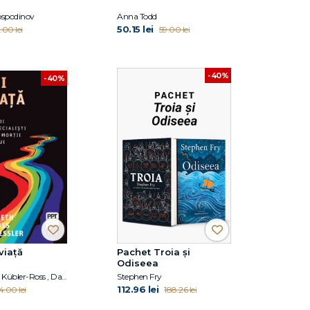
ospodinov
Anna Todd
50.15 lei
.00 lei
59.00 lei
-40%
-40%
viață
Pachet Troia și
Odiseea
Dr. Elisabeth Kübler-Ross , David Kessler
Stephen Fry
112.96 lei
4.00 lei
188.26 lei