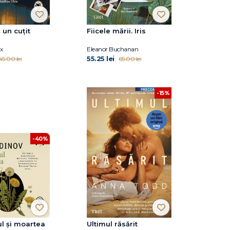
 un cuțit
Fiicele mării. Iris
x
Eleanor Buchanan
55.25 lei
45.00 lei
65.00 lei
-15%
-40%
l și moartea
Ultimul răsărit