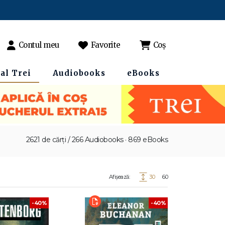
Contul meu
Favorite
Coș
al Trei
Audiobooks
eBooks
2621 de cărți / 266 Audiobooks · 869 eBooks
Afișează:
30
60
-40%
-40%