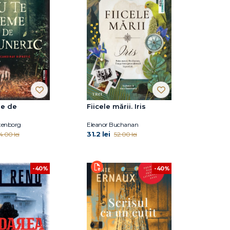
me de
Fiicele mării. Iris
Stenborg
Eleanor Buchanan
31.2 lei
4.00 lei
52.00 lei
-40%
-40%