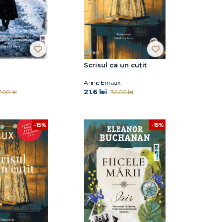
Scrisul ca un cuțit
Annie Ernaux
21.6 lei
.00 lei
36.00 lei
-15%
-15%