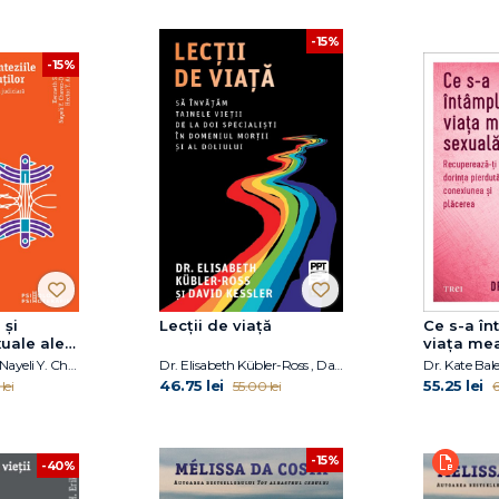
-15%
-15%
 și
Lecții de viață
Ce s-a în
xuale ale
viața me
Kenneth S. Pope, Nayeli Y. Chavez-Dueñas, Hector Y. Adames
Dr. Elisabeth Kübler-Ross , David Kessler
Dr. Kate Bales
46.75 lei
55.25 lei
lei
55.00 lei
6
-15%
-40%