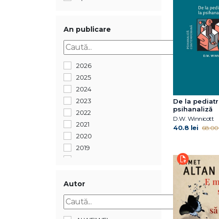
An publicare
2026
2025
2024
2023
De la pediatr
psihanaliză
2022
D.W. Winnicott
2021
40.8 lei
68.00 
2020
2019
2018
2017
2016
Autor
2015
2014
2013