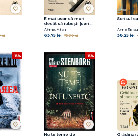
E mai ușor să mori
Scrisul ca
decât să iubești (seria
Cvartetul Otoman,
Ahmet Altan
Annie Ernau
vol.3)
63.75 lei
38.25 lei
 lei
75.00 lei
-15%
-15%
Nu te teme de
Grădinaru