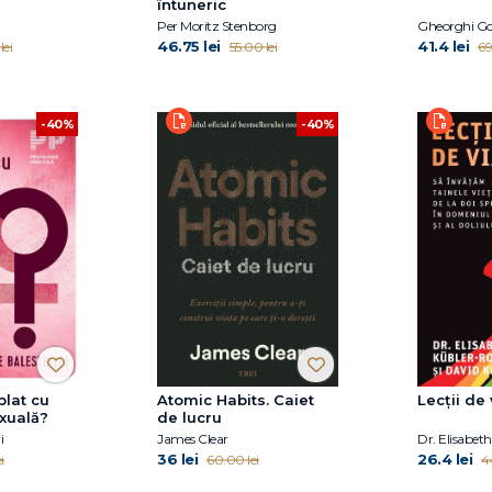
întuneric
Per Moritz Stenborg
Gheorghi G
46.75 lei
41.4 lei
lei
55.00 lei
69
-40%
-40%
plat cu
Atomic Habits. Caiet
Lecții de 
xuală?
de lucru
i
James Clear
36 lei
26.4 lei
i
60.00 lei
4