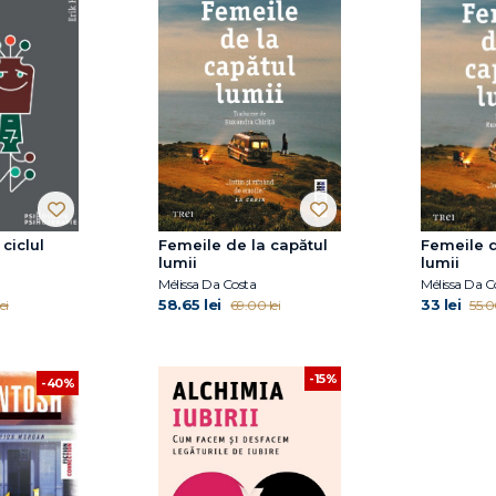
 ciclul
Femeile de la capătul
Femeile d
lumii
lumii
Mélissa Da Costa
Mélissa Da C
58.65 lei
33 lei
ei
69.00 lei
55.0
-15%
-40%