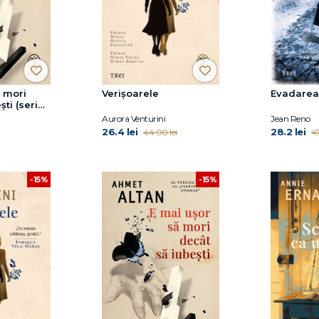
ă mori
Verișoarele
Evadarea
ști (seria
oman,
Aurora Venturini
Jean Reno
26.4 lei
28.2 lei
44.00 lei
47
-15%
-15%