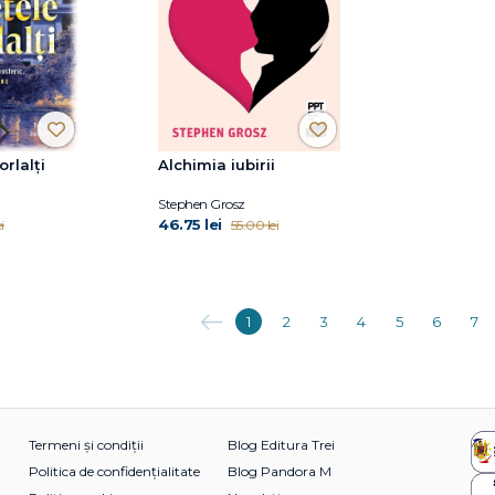
orlalți
Alchimia iubirii
Stephen Grosz
46.75 lei
i
55.00 lei
Anterioara
1
2
3
4
5
6
7
Termeni și condiții
Blog Editura Trei
Politica de confidențialitate
Blog Pandora M