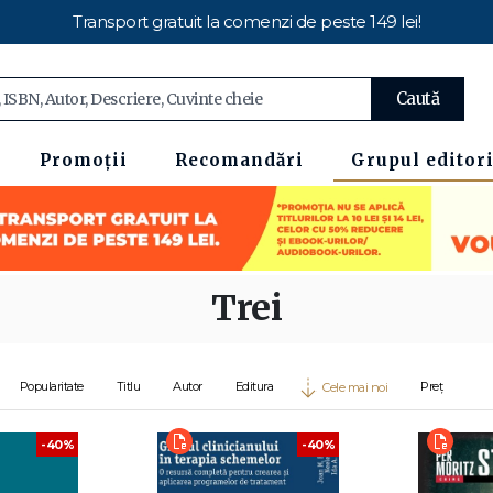
Transport gratuit la comenzi de peste 149 lei!
Caută
Promoții
Recomandări
Grupul editori
Trei
Popularitate
Titlu
Autor
Editura
Preț
Cele mai noi
-40%
-40%