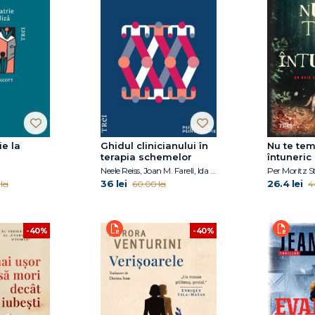
ie la
Ghidul clinicianului în
Nu te te
terapia schemelor
întuneric
Neele Reiss, Joan M. Farell, Ida A.Show
Per Moritz 
36 lei
26.4 lei
lei
60.00 lei
4
-40%
-40%