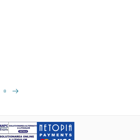
Următoarea
8