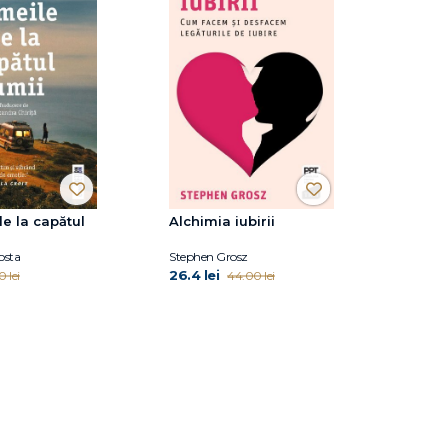
e la capătul
Alchimia iubirii
osta
Stephen Grosz
26.4 lei
0 lei
44.00 lei