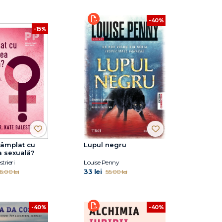
-40%
-15%
tâmplat cu
Lupul negru
a sexuală?
trieri
Louise Penny
33 lei
5.00 lei
55.00 lei
-40%
-40%