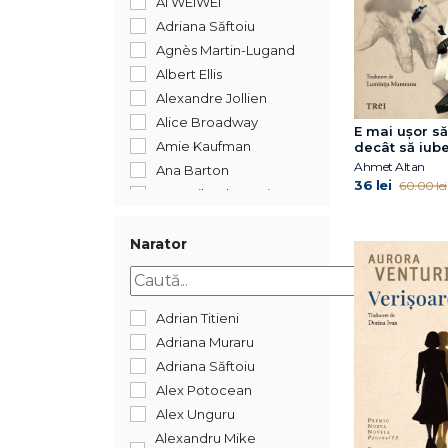
AI WEIWEI
2012
Adriana Săftoiu
2011
Agnès Martin-Lugand
2010
Albert Ellis
2009
Alexandre Jollien
2008
Alice Broadway
E mai ușor s
2007
Amie Kaufman
decât să iube
Cvartetul Ot
2006
Ahmet Altan
Ana Barton
vol.3)
36 lei
60.00 lei
2005
Ana-Mihaela Popișteanu
2004
Andrea Bartz
1900
Andrei Dósa
Narator
488
Andrei Gamarț
352
Andrew Child
192
Andrew Samuels
Adrian Titieni
144
Angie Thomas
Adriana Muraru
Anna Machin
Adriana Săftoiu
Anna Todd
Alex Potocean
Anne Ancelin
Alex Unguru
Schützenberger
Alexandru Mike