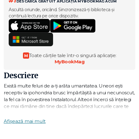
#1
DESCARCĂ GRATUIT APLICAȚIA MYBOOKMAG ACUM
Ascultă oriunde, oricând. Sincronizează-ți biblioteca și
continuă lectura pe orice dispozitiv.
Toate cărțile tale într-o singură aplicație:
M
MyBookMag
Descriere
Există multe feluri de a-ți arăta umanitatea. Uneori ești
receptiv la ipohondria brusc împărtășită a unui necunoscut,
la fel ca în povestirea Instalatorul. Alteori încerci să înțelegi
ce mai rămâne din tine dacă îndepărtezi lucrurile care te
definesc, ca în Mina de petrol.
Afișează mai mult
Volumul de față cuprinde un mănunchi de povestiri – nouă
la număr – și tot atâtea încercări de a arăta ce înseamnă să