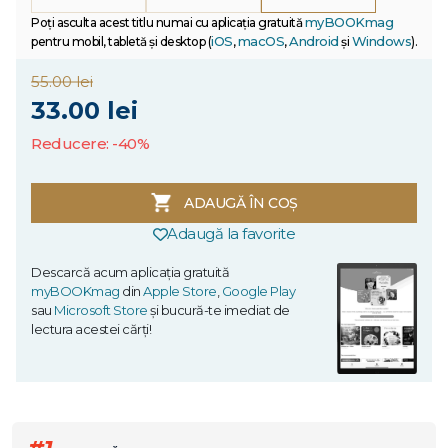
myBOOKmag
Poți asculta acest titlu numai cu aplicația gratuită
iOS
macOS
Android
Windows
pentru mobil, tabletă și desktop (
,
,
și
).
55.00 lei
33.00 lei
Reducere: -40%
ADAUGĂ ÎN COȘ
Adaugă la favorite
Descarcă acum aplicația gratuită
myBOOKmag
din
Apple Store
,
Google Play
sau
Microsoft Store
și bucură-te imediat de
lectura acestei cărți!