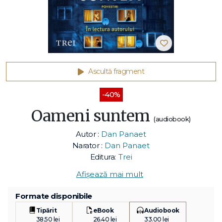
Ascultă fragment
-40%
Oameni suntem
(audiobook)
Autor :
Dan Panaet
Narator :
Dan Panaet
Editura:
Trei
Afișează mai mult
Formate disponibile
Tipărit
eBook
Audiobook
38.50 lei
26.40 lei
33.00 lei