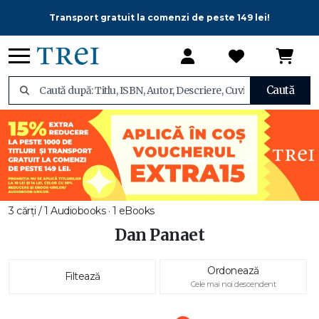
Transport gratuit la comenzi de peste 149 lei!
Caută
3 cărți / 1 Audiobooks · 1 eBooks
Dan Panaet
Ordonează
Filtează
Cele mai noi descendent