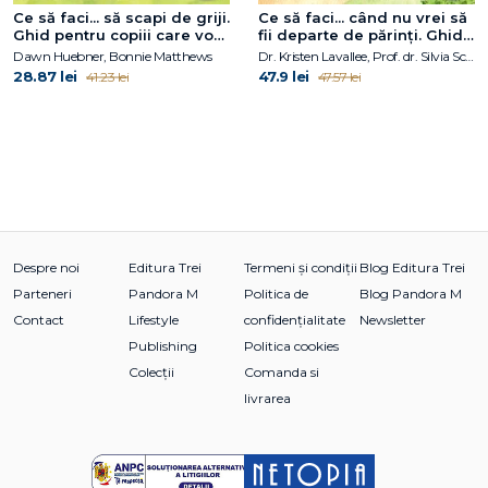
Ce să faci... să scapi de griji.
Ce să faci... când nu vrei să
Ghid pentru copiii care vor
fii departe de părinţi. Ghid
să învingă anxietatea
pentru copiii care se
Dawn Huebner, Bonnie Matthews
Dr. Kristen Lavallee, Prof. dr. Silvia Schneider
confruntă cu anxietatea de
28.87 lei
47.9 lei
41.23 lei
47.57 lei
separare
Despre noi
Editura Trei
Termeni și condiții
Blog Editura Trei
Parteneri
Pandora M
Politica de
Blog Pandora M
Contact
Lifestyle
confidențialitate
Newsletter
Publishing
Politica cookies
Colecții
Comanda si
livrarea