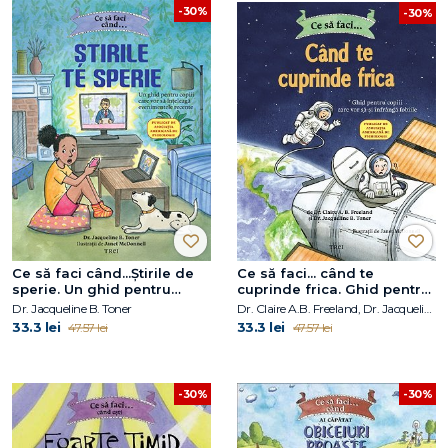
-30%
-30%
Ce să faci când...Știrile de
Ce să faci... când te
sperie. Un ghid pentru
cuprinde frica. Ghid pentru
copiii care vor să înțeleagă
copiii care vor să-și
Dr. Jacqueline B. Toner
Dr. Claire A.B. Freeland, Dr. Jacqueline B. Toner
evenimentele recente
înfrângă fobiile
33.3 lei
33.3 lei
47.57 lei
47.57 lei
-30%
-30%