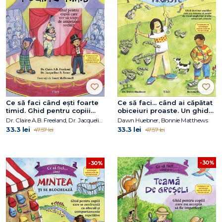
Ce să faci când ești foarte
Ce să faci... când ai căpătat
timid. Ghid pentru copiii
obiceiuri proaste. Un ghid
care vor să scape de
destinat copiilor care nu
Dr. Claire A.B. Freeland, Dr. Jacqueline B. Toner
Dawn Huebner, Bonnie Matthews
anxietatea socială
reușesc să scape de rosul
33.3 lei
33.3 lei
47.57 lei
47.57 lei
unghiilor și alte obiceiuri
proaste
-30%
-30%