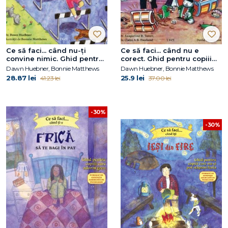
Ce să faci... când nu-ţi
Ce să faci... când nu e
convine nimic. Ghid pentru
corect. Ghid pentru copiii
copiii care vor să
care vor să facă faţă
Dawn Huebner, Bonnie Matthews
Dawn Huebner, Bonnie Matthews
depăşească negativitatea
invidiei şi geloziei
28.87 lei
25.9 lei
41.23 lei
37.00 lei
-30%
-30%