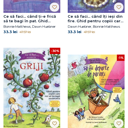
Ce să faci... când ţi-e frică
Ce să faci... când îţi ieşi din
să te bagi în pat. Ghid
fire. Ghid pentru copiii care
pentru copiii care adorm
nu-şi pot stăpâni furia
Bonnie Matthews, Dawn Huebner
Dawn Huebner, Bonnie Matthews
greu
33.3 lei
33.3 lei
47.57 lei
47.57 lei
-30%
-1%