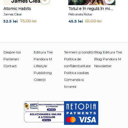
Introducere pentru părinţi și educatori
Atomic Habits
Totul e în regulă în mine și în lume
James Clear
Petronela Rotar
Capitolul unu
75.00 lei
65.00 lei
52.5 lei
45.5 lei
Hai să explorăm!
Capitolul doi
Explorarea gândurilor și a sentimentelor
Despre noi
Editura Trei
Termeni și condiții
Blog Editura Trei
Capitolul trei
Parteneri
Pandora M
Politica de
Blog Pandora M
Nu e nicio catastrofă
Contact
Lifestyle
confidențialitate
Newsletter
Publishing
Politica cookies
Capitolul patru
Ferește te de alb sau negru!
Colecții
Comanda si
livrarea
Capitolul cinci
Ups, of, Fir-ar să fie!
Capitolul șase
Explorarea eșecului