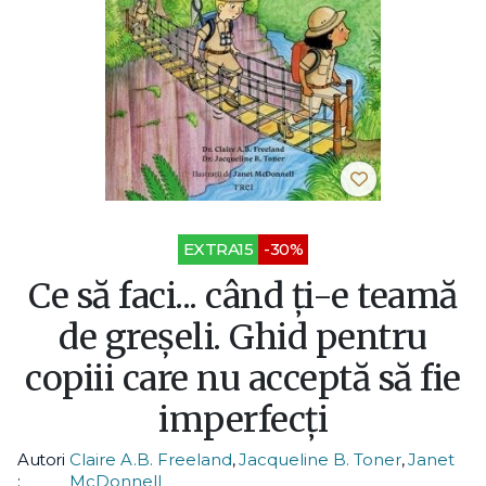
EXTRA15
-30%
Ce să faci... când ți-e teamă
de greșeli. Ghid pentru
copiii care nu acceptă să fie
imperfecți
Autori
Claire A.B. Freeland
,
Jacqueline B. Toner
,
Janet
:
McDonnell