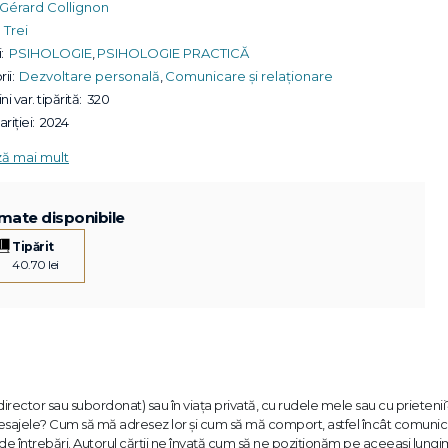
Gérard Collignon
Trei
:
PSIHOLOGIE
,
PSIHOLOGIE PRACTICĂ
ii:
Dezvoltare personală
,
Comunicare și relaționare
ni var. tipărită:
320
riției:
2024
ză mai mult
mate disponibile
Tipărit
40.70 lei
 director sau subordonat) sau în viața privată, cu rudele mele sau cu prieten
ect mesajele? Cum să mă adresez lor și cum să mă comport, astfel încât comuni
el de întrebări. Autorul cărții ne învață cum să ne poziționăm pe aceeași lung