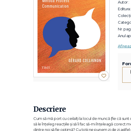
Autor :
Editura:
Colecții
Categor
Nr. pagi
Anul apa
Afișea
For
Descriere
Cum să mă port cu ceilalți la locul de muncă (fie că sunt
să le înțeleg reacțiile și să îi fac să-mi înțeleagă cor
dintre noi să fie optimă? Cu toții ne punem zi de zi astf