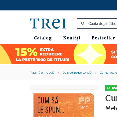
Catalog
Noutăți
Bestseller
Pagină principală
Dezvoltare personală
Comunicare ș
EXTRA1
Cum
Met