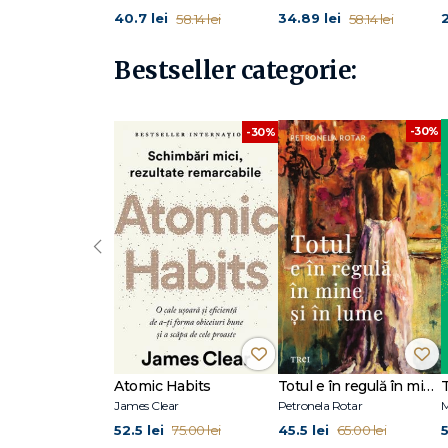
11. Process Com… sau cum să le spui „te iubesc!"
40.7 lei
34.89 lei
2
58.14 lei
58.14 lei
12. În clasă
13. Gestionarea stresului şi întrebările existenţiale
Bestseller categorie:
Concluzii
Bibliografie
-30%
-30%
‹
Atomic Habits
Totul e în regulă în mine și în lume
James Clear
Petronela Rotar
M
52.5 lei
45.5 lei
5
75.00 lei
65.00 lei