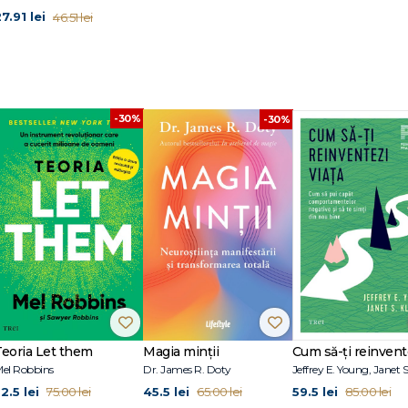
7.91 lei
46.51 lei
-30%
-30%
Teoria Let them
Magia minții
el Robbins
Dr. James R. Doty
2.5 lei
45.5 lei
59.5 lei
75.00 lei
65.00 lei
85.00 lei