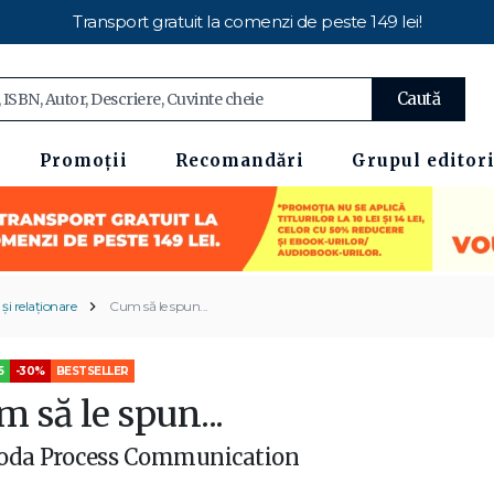
Transport gratuit la comenzi de peste 149 lei!
Caută
Promoții
Recomandări
Grupul editori
i relaționare
Cum să le spun...
5
-30%
BESTSELLER
 să le spun...
oda Process Communication