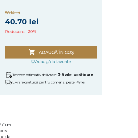
58.14 lei
40.70 lei
Reducere: -30%
ADAUGĂ ÎN COȘ
Adaugă la favorite
Termen estimativ de livrare:
3-9 zile lucrătoare
Livrare gratuită pentru comenzi peste 149 lei
ii? Cum
carea
ime de