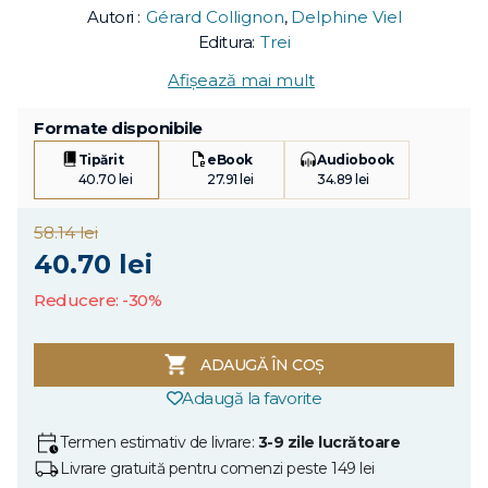
Autori :
Gérard Collignon
,
Delphine Viel
Editura:
Trei
Afișează mai mult
Formate disponibile
Tipărit
eBook
Audiobook
40.70 lei
27.91 lei
34.89 lei
58.14 lei
40.70 lei
Reducere: -30%
ADAUGĂ ÎN COȘ
Adaugă la favorite
Termen estimativ de livrare:
3-9 zile lucrătoare
Livrare gratuită pentru comenzi peste 149 lei