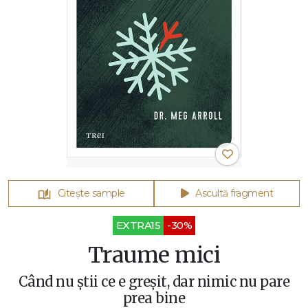
Citește sample
Ascultă fragment
EXTRA15
-30%
Traume mici
Când nu știi ce e greșit, dar nimic nu pare
prea bine