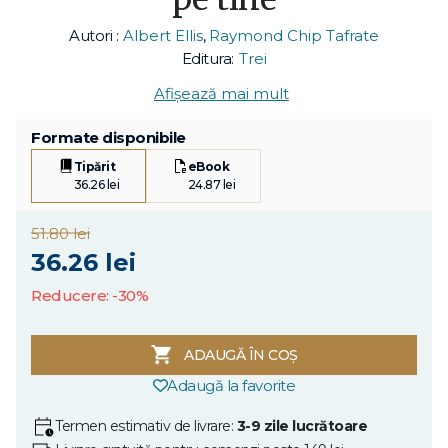
Autori :
Albert Ellis
,
Raymond Chip Tafrate
Editura:
Trei
Afișează mai mult
Formate disponibile
Tipărit
eBook
36.26 lei
24.87 lei
51.80 lei
36.26 lei
Reducere: -30%
ADAUGĂ ÎN COȘ
Adaugă la favorite
Termen estimativ de livrare:
3-9 zile lucrătoare