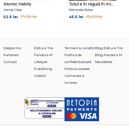
Atomic Habits
Totul e în regulă în mine și în lume
12. Noi strategii prin care să renunţi la furie schimbându‑ţi
James Clear
Petronela Rotar
gândurile
75.00 lei
65.00 lei
52.5 lei
45.5 lei
13. Strategii suplimentare de reducere a furiei
14. Acceptă‑te pe tine însuţi, cu tot cu furia ta
15. Câteva remarci concluzive
Anexă. Formular REBT cu autoaplicare
Despre noi
Editura Trei
Termeni și condiții
Blog Editura Trei
Bibliografie selectivă
Parteneri
Pandora M
Politica de
Blog Pandora M
Contact
Lifestyle
confidențialitate
Newsletter
Publishing
Politica cookies
Colecții
Comanda si
livrarea