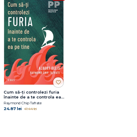
Cum să-ţi controlezi furia
înainte de a te controla ea
pe tine
Raymond Chip Tafrate
24.87 lei
41.44 lei