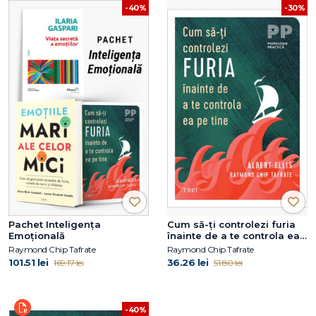
-40%
-30%
Pachet Inteligența
Cum să-ţi controlezi furia
Emoțională
înainte de a te controla ea
pe tine
Raymond Chip Tafrate
Raymond Chip Tafrate
101.51 lei
36.26 lei
169.17 lei
51.80 lei
-40%