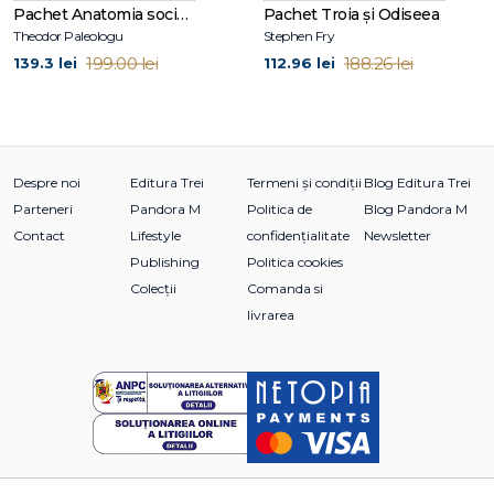
Pachet Anatomia societății moderne
Pachet Troia și Odiseea
De ce să alegi acest pachet:
Theodor Paleologu
Stephen Fry
199.00 lei
188.26 lei
139.3 lei
112.96 lei
✔ Înveți
principiile din spatele obiceiurilor
și cum îți
influențează ele viața.
Despre noi
Editura Trei
Termeni și condiții
Blog Editura Trei
✔ Ai
exerciții practice
care te ajută să aplici imediat ceea
Parteneri
Pandora M
Politica de
Blog Pandora M
ce ai citit.
Contact
Lifestyle
confidențialitate
Newsletter
Publishing
Politica cookies
✔ Îți creezi
un sistem simplu și eficient pentru schimbare
Colecții
Comanda si
pe termen lung
.
livrarea
✔ Este combinația ideală între
teorie și practică
, perfectă
pentru rezultate reale.