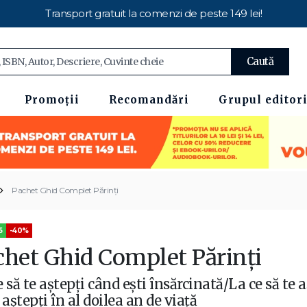
Transport gratuit la comenzi de peste 149 lei!
Caută
Promoții
Recomandări
Grupul editori
Pachet Ghid Complet Părinți
5
-40%
chet Ghid Complet Părinți
e să te aștepți când ești însărcinată/La ce să te 
 aștepți în al doilea an de viață