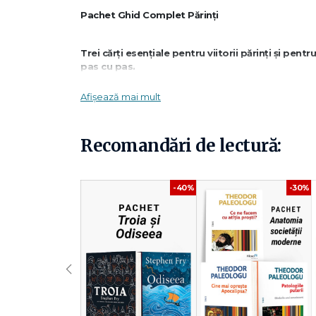
Pachet Ghid Complet Părinți
Trei cărți esențiale pentru viitorii părinți și pentr
pas cu pas.
Afișează mai mult
Află la ce să te aștepți în timpul sarcinii și în primi
Învață cum să gestionezi schimbările fizice, emoț
Un ghid complet pentru părinți pentru o tranziție
Recomandări de lectură:
Ce conține pachetul:
-40%
-30%
✔
La ce să te aștepți când ești însărcinată – Heid
O carte clasică care ghidează viitoarele mame prin fiecare
practice pentru o experiență cât mai sigură și sănătoasă
‹
✔
La ce să te aștepți în primul an de viață – Heid
Un ghid detaliat pentru părinți despre creșterea copilulu
bebelușului.