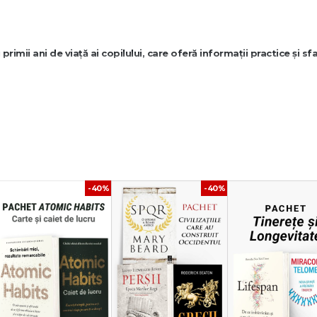
u primii ani de viață ai copilului, care oferă informații practice și sf
i doi ani de viață ai copilului.
ionale și dezvoltarea copilului.
 mai ușoară și mai sigură în lumea parentingului.
-40%
-40%
i Murkoff
 etapă a sarcinii, explicând schimbările fizice și emoționale și oferind sfatu
.
i Murkoff
i în primele 12 luni, acoperind sănătatea, dezvoltarea, alimentația și somnul