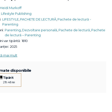
Heidi Murkoff
Lifestyle Publishing
:
LIFESTYLE
,
PACHETE DE LECTURĂ
,
Pachete de lectură -
Parenting
ii:
Parenting
,
Dezvoltare personală
,
Pachete de lectură
,
Pachete
de lectură – Parenting
ni var. tipărită:
1810
riției:
2025
ză mai mult
mate disponibile
Tipărit
219.48 lei