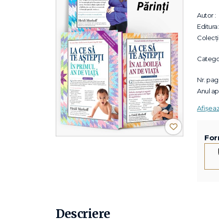
Autor :
Editura:
Colecții
Categor
Nr. pagi
Anul apa
Afișea
For
Descriere