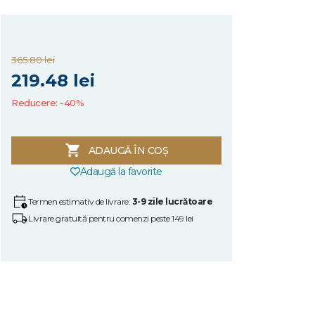
365.80 lei
219.48 lei
Reducere: -40%
ADAUGĂ ÎN COȘ
Adaugă la favorite
Termen estimativ de livrare:
3-9 zile lucrătoare
Livrare gratuită pentru comenzi peste 149 lei