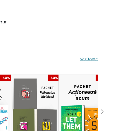
aturi
Vezi toate
-40%
-30%
-40%
ri
›