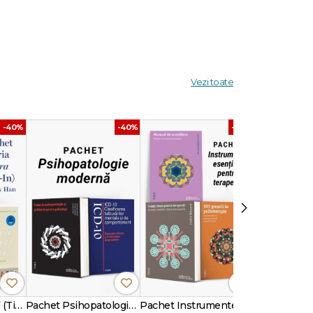
 față
Vezi toate
ie și
-40%
-40%
-40%
›
Pachet Seria „Vara” (Tie-In) – Jenny Han
Pachet Psihopatologie modernă
Pachet Instrumente esențiale pentru terapeuți