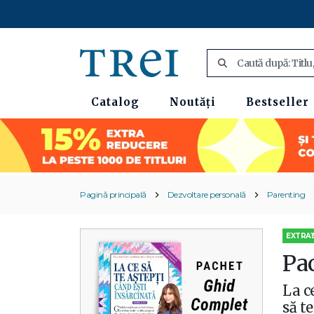
Catalog
Noutăți
Bestseller
Pagină principală
Dezvoltare personală
Parenting
EXTRA1
Pa
La c
să te