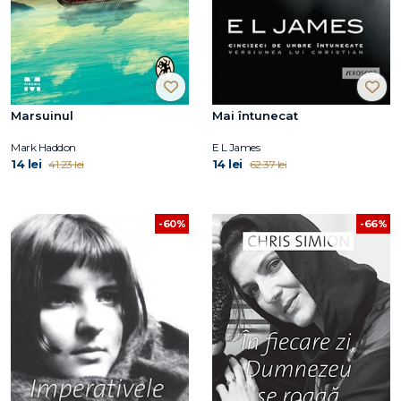
Marsuinul
Mai întunecat
Mark Haddon
E L James
14 lei
14 lei
41.23 lei
62.37 lei
-60%
-66%