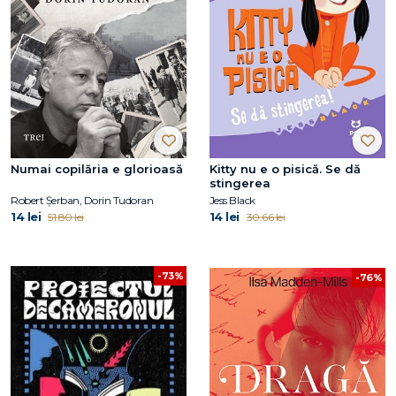
Numai copilăria e glorioasă
Kitty nu e o pisică. Se dă
stingerea
Robert Șerban, Dorin Tudoran
Jess Black
14 lei
14 lei
51.80 lei
30.66 lei
-73%
-76%