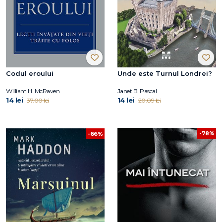
Codul eroului
Unde este Turnul Londrei?
William H. McRaven
Janet B. Pascal
14 lei
14 lei
37.00 lei
20.09 lei
-78%
-66%