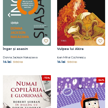
Înger și asasin
Vulpea lui Akira
Donna Jackson Nakazawa
Ioan Mihai Cochinescu
14 lei
14 lei
51.80 lei
51.80 lei
-73%
-54%