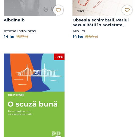
Albdinalb
Obsesia schimbării. Pariul
sexualității în societate,
psihanaliză și justiție
Athena Farrokhzad
Alin Leș
14 lei
14 lei
15.27 lei
51.80 lei
-71%