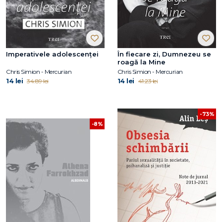
Imperativele adolescenței
În fiecare zi, Dumnezeu se
roagă la Mine
Chris Simion - Mercurian
Chris Simion - Mercurian
14 lei
14 lei
34.89 lei
41.23 lei
-73%
-8%