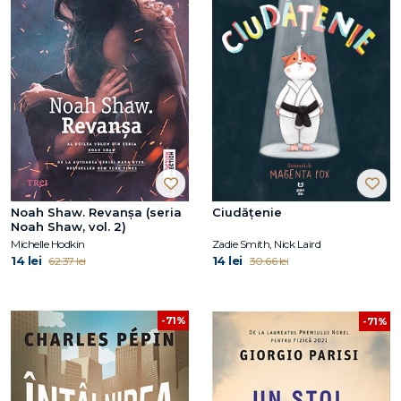
Noah Shaw. Revanșa (seria
Ciudățenie
Noah Shaw, vol. 2)
Michelle Hodkin
Zadie Smith, Nick Laird
14 lei
14 lei
62.37 lei
30.66 lei
-71%
-71%