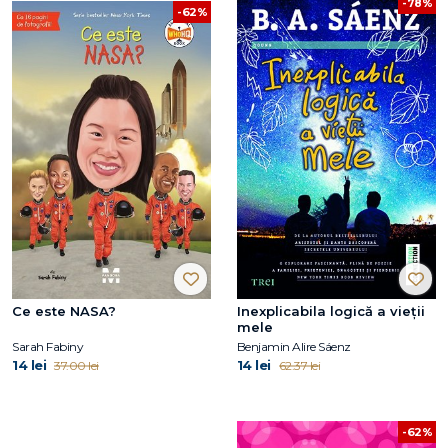
-78%
-62%
Ce este NASA?
Inexplicabila logică a vieții
mele
Sarah Fabiny
Benjamin Alire Sáenz
14 lei
14 lei
37.00 lei
62.37 lei
-62%