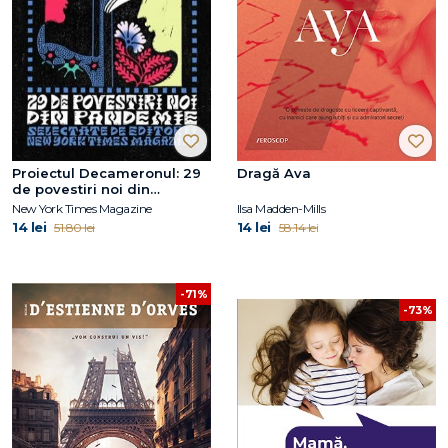
Proiectul Decameronul: 29
Dragă Ava
de povestiri noi din
pandemie: The New York
New York Times Magazine
Ilsa Madden-Mills
Times Magazine
14 lei
14 lei
51.80 lei
58.14 lei
-71%
-73%