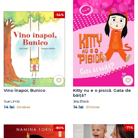
-54%
Vino înapoi, Bunico
Kitty nu e o pisică. Gata de
băiță?
Sue Limb
Jess Black
14 lei
14 lei
30.66 lei
37.00 lei
-71%
-80%