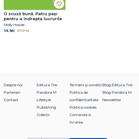
O scuză bună. Patru pași
pentru a îndrepta lucrurile
Molly Howes
14 lei
47.57 lei
Despre noi
Editura Trei
Termeni și condiții
Blog Editura Trei
Parteneri
Pandora M
Politica de
Blog Pandora M
Contact
Lifestyle
confidențialitate
Newsletter
Publishing
Politica cookies
Colecții
Comanda si
livrarea