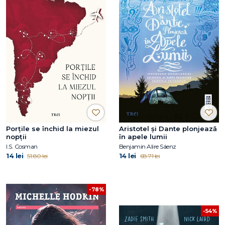
Porțile se închid la miezul
Aristotel și Dante plonjează
nopții
în apele lumii
I.S. Cosman
Benjamin Alire Sáenz
14 lei
14 lei
51.80 lei
68.71 lei
-78%
-54%