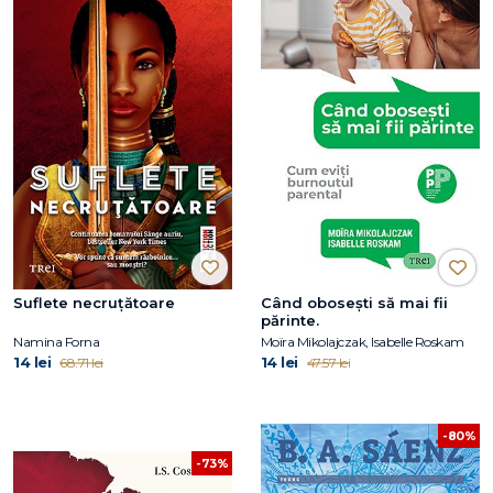
Suflete necruțătoare
Când obosești să mai fii
părinte.
Namina Forna
Moïra Mikolajczak, Isabelle Roskam
14 lei
14 lei
68.71 lei
47.57 lei
-80%
-73%