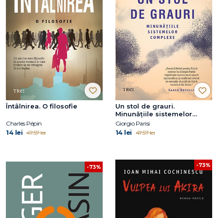
Întâlnirea. O filosofie
Un stol de grauri.
Minunățiile sistemelor
complexe
Charles Pépin
Giorgio Parisi
14 lei
14 lei
47.57 lei
47.57 lei
-73%
-73%