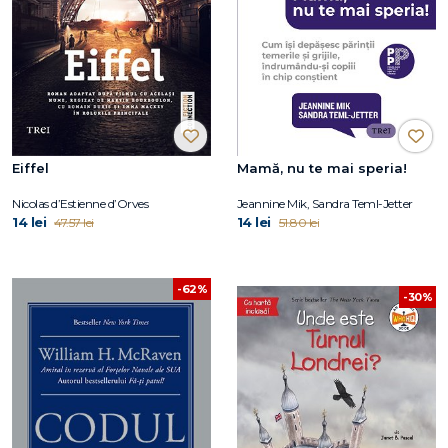
Eiffel
Mamă, nu te mai speria!
Nicolas d’Estienne d’Orves
Jeannine Mik, Sandra Teml-Jetter
14 lei
14 lei
47.57 lei
51.80 lei
-62%
-30%