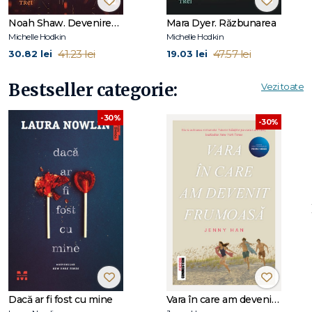
Noah Shaw. Devenirea (seria Noah Shaw, vol. 1)
Mara Dyer. Răzbunarea
Michelle Hodkin
Michelle Hodkin
41.23 lei
47.57 lei
30.82 lei
19.03 lei
Bestseller categorie:
Vezi toate
-30%
-30%
Dacă ar fi fost cu mine
Vara în care am devenit frumoasă (seria Vara, vol. 1, ediție tie-in)