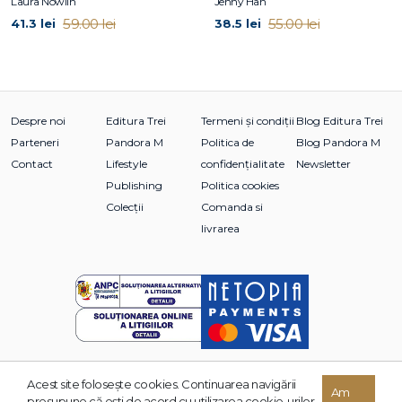
Laura Nowlin
Jenny Han
59.00 lei
55.00 lei
41.3 lei
38.5 lei
Despre noi
Editura Trei
Termeni și condiții
Blog Editura Trei
Parteneri
Pandora M
Politica de
Blog Pandora M
Contact
Lifestyle
confidențialitate
Newsletter
Publishing
Politica cookies
Colecții
Comanda si
livrarea
Acest site foloseşte cookies. Continuarea navigării
Am
© 2026 Grupul Editorial TREI. Toate drepturile rezervate.
presupune că eşti de acord cu utilizarea cookie-urilor.