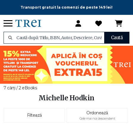
Transport gratuit la comenzi de peste 149 lei!
Caută
7 cărți / 2 eBooks
Michelle Hodkin
Ordonează
Filtează
Cele mai noi descendent