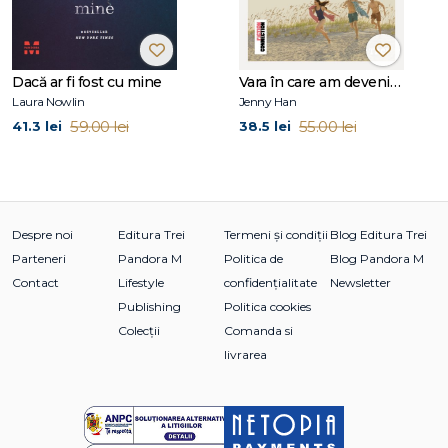
Dacă ar fi fost cu mine
Vara în care am devenit frumoasă (seria Vara, vol. 1, ediție tie-in)
Laura Nowlin
Jenny Han
59.00 lei
55.00 lei
41.3 lei
38.5 lei
Despre noi
Editura Trei
Termeni și condiții
Blog Editura Trei
Parteneri
Pandora M
Politica de
Blog Pandora M
Contact
Lifestyle
confidențialitate
Newsletter
Publishing
Politica cookies
Colecții
Comanda si
livrarea