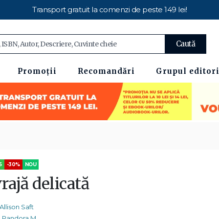
Transport gratuit la comenzi de peste 149 lei!
Caută
Promoții
Recomandări
Grupul editori
5
-30%
NOU
rajă delicată
Allison Saft
Pandora M