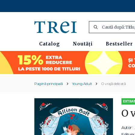
Catalog
Noutăți
Bestseller
Pagină principală
Young Adult
O vrajă delicată
EXTRA1
O v
Autor :
Editura: