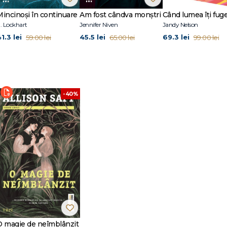
nea unei povești de dragoste din perioada Regenței cu magia, fantezia și s
Mincinoși în continuare
Am fost cândva monștri
OAREA
. Lockhart
Jennifer Niven
Jandy Nelson
1.3 lei
45.5 lei
69.3 lei
59.00 lei
65.00 lei
99.00 lei
MARII
e la prima sa carte,
Down Comes
the Night.
Dupa ce și-a luat masteratul în l
fului pe Coasta de Vest, unde își petrece timpul facând drumeții în pădurile
și autoare,
Editura Trei
a publicat romanul
O magie de neîmblânzit
.
-40%
O magie de neîmblânzit