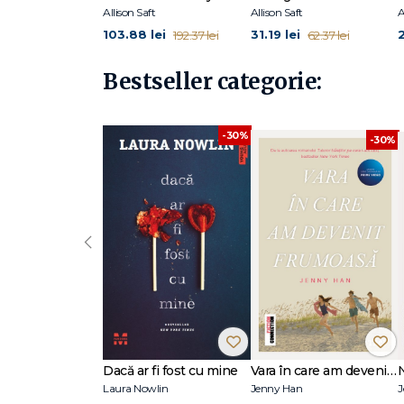
Allison Saft
Allison Saft
A
103.88 lei
31.19 lei
192.37 lei
62.37 lei
Bestseller categorie:
-30%
-30%
‹
Dacă ar fi fost cu mine
Vara în care am devenit frumoasă (seria Vara, vol. 1, ediție tie-in)
Laura Nowlin
Jenny Han
J