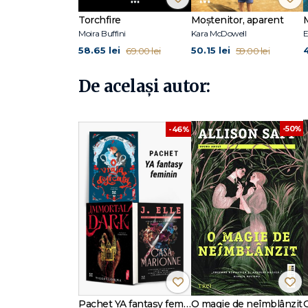
„Un roman încântător ce împletește romantismul și pasiu
Torchfire
Moștenitor, aparent
unui film Ghibli. M-a fermecat cu totul.“ - AXIE OH, AUT
Moira Buffini
Kara McDowell
E
58.65 lei
50.15 lei
4
69.00 lei
59.00 lei
BESTSELLERULUI
FATA CARE A CAZUT ÎN
ADÂNCURILE 
De același autor:
Allison Saft
este autoare de bestsellere fantasy încă d
engleza la Tulane University, s-a mutat de pe Coasta Gol
sequoia și practicând dansul acrobatic aerian. De aceea
-50%
-46%
Pachet YA fantasy feminin
O magie de neîmblânzit