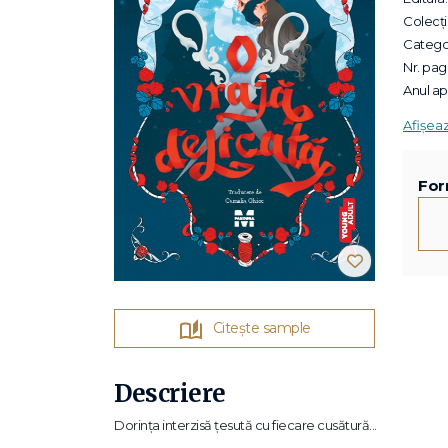
Colecții
Categor
Nr. pagi
Anul apa
Afișea
For
Citește sample
Descriere
Dorința interzisă țesută cu fiecare cusătură...