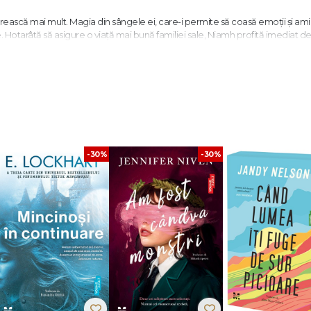
ească mai mult. Magia din sângele ei, care-i permite să coasă emoții și amint
. Hotarâtă să asigure o viață mai bună familiei sale, Niamh profită imediat d
Carmine cu ocazia nunții sale regale.
ău rece și irascibil, ceea ce face ca o prietenie improbabilă să se transform
eți îi va permite să cunoască iubirea și ce preț este dispusă să plătească pe
magică, intriga politica și romantismul...
-30%
-30%
anteziilor cu lumi alternative vor găsi multe lucruri interesante în această c
le sub forma unui desert delicat... O poveste romantică în care nu este negl
S
de la curte și romantismul de epocă.“ -
BOOKLIST