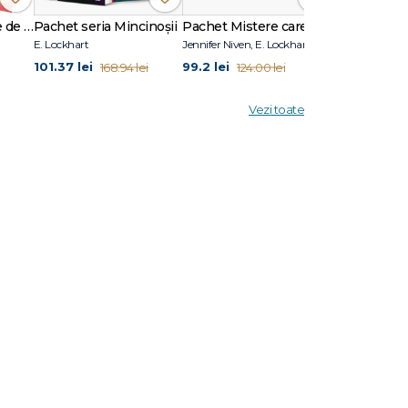
ufletul
Când lumea îți fuge de sub picioare (ediție sprayed edges)
Pachet seria Mincinoșii
Pachet Mistere care schimbă destine
E. Lockhart
Jennifer Niven, E. Lockhart
John Green, Ja
101.37 lei
99.2 lei
110.09 lei
168.94 lei
124.00 lei
1
Vezi toate
iteratura
 de