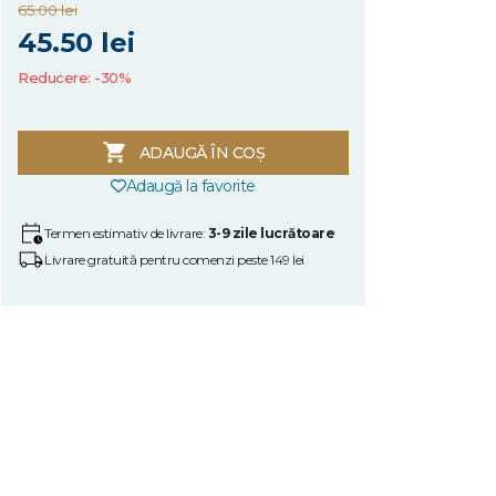
65.00 lei
45.50 lei
Reducere: -30%
ADAUGĂ ÎN COȘ
Adaugă la favorite
Termen estimativ de livrare:
3-9 zile lucrătoare
Livrare gratuită pentru comenzi peste 149 lei