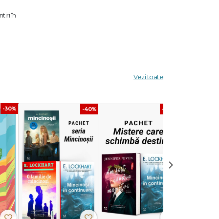
iri în
e
e în
ntru un
Vezi toate
-30%
-40%
-20%
arte
›
ijată