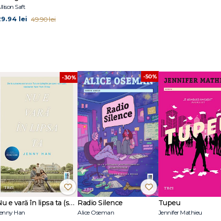
llison Saft
29.94 lei
49.90 lei
-50%
-30%
Nu e vară în lipsa ta (seria Vara, vol. 2, ediție tie-in)
Radio Silence
Tupeu
enny Han
Alice Oseman
Jennifer Mathieu