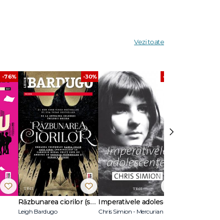
Vezi toate
-76%
-30%
-60%
›
Răzbunarea ciorilor (seria Banda celor șase ciori, vol. 2)
Imperativele adolescenței
Vrăjitoarele
Leigh Bardugo
Chris Simion - Mercurian
Gregory Magui