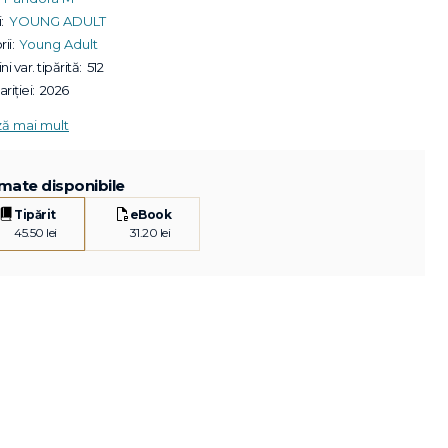
:
YOUNG ADULT
ii:
Young Adult
ni var. tipărită:
512
riției:
2026
ză mai mult
mate disponibile
Tipărit
eBook
45.50 lei
31.20 lei