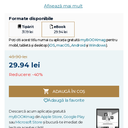
Afișează mai mult
Formate disponibile
Tipărit
eBook
31.19 lei
29.94 lei
myBOOKmag
Poți citi acest titlu numai cu aplicația gratuită
pentru
iOS
macOS
Android
Windows
mobil, tabletă și desktop (
,
,
și
).
49.90 lei
29.94 lei
Reducere: -40%
ADAUGĂ ÎN COȘ
Adaugă la favorite
Descarcă acum aplicația gratuită
myBOOKmag
din
Apple Store
,
Google Play
sau
Microsoft Store
și bucură-te imediat de
lectura acestei cărți!