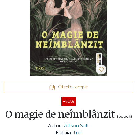
Citește sample
-40%
O magie de neîmblânzit
(ebook)
Autor :
Allison Saft
Editura:
Trei