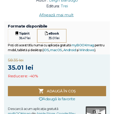
Autor :
Leigh Bardugo
Editura:
Trei
Afișează mai mult
Formate disponibile
Tipărit
eBook
36.47 lei
35.01 lei
myBOOKmag
Poți citi acest titlu numai cu aplicația gratuită
pentru
iOS
macOS
Android
Windows
mobil, tabletă și desktop (
,
,
și
).
58.35 lei
35.01 lei
Reducere: -40%
ADAUGĂ ÎN COȘ
Adaugă la favorite
Descarcă acum aplicația gratuită
myBOOKmag
din
Apple Store
,
Google Play