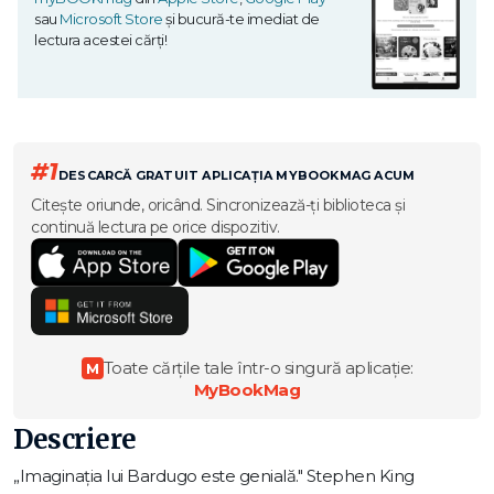
sau
Microsoft Store
și bucură-te imediat de
lectura acestei cărți!
#1
DESCARCĂ GRATUIT APLICAȚIA MYBOOKMAG ACUM
Citește oriunde, oricând. Sincronizează-ți biblioteca și
continuă lectura pe orice dispozitiv.
Toate cărțile tale într-o singură aplicație:
M
MyBookMag
Descriere
„Imaginația lui Bardugo este genială." Stephen King