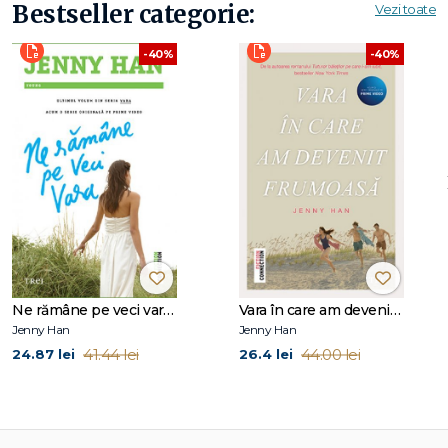
Bestseller categorie:
Vezi toate
film, la solicitarea studioului Makeready.
Poate fi urmărită pe Twitter, la @NaminaForna, și pe
-40%
-40%
Instagram, la @namina.forna.
Ne rămâne pe veci vara (seria Vara, vol. 3)
Vara în care am devenit frumoasă (seria Vara, vol. 1)
Jenny Han
Jenny Han
41.44 lei
44.00 lei
24.87 lei
26.4 lei