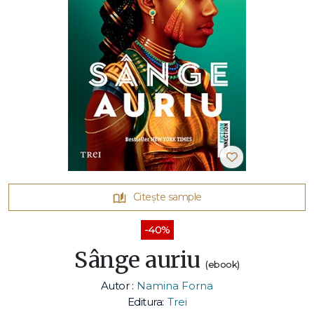
Citește sample
-40%
Sânge auriu
(ebook)
Autor :
Namina Forna
Editura:
Trei