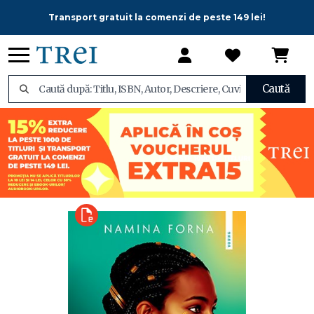
Transport gratuit la comenzi de peste 149 lei!
Caută