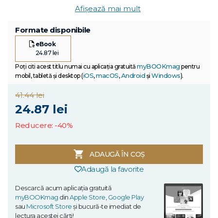
Afișează mai mult
Formate disponibile
eBook
24.87 lei
myBOOKmag
Poți citi acest titlu numai cu aplicația gratuită
pentru
iOS
macOS
Android
Windows
mobil, tabletă și desktop (
,
,
și
).
41.44 lei
24.87 lei
Reducere: -40%
ADAUGĂ ÎN COȘ
Adaugă la favorite
Descarcă acum aplicația gratuită
myBOOKmag
din
Apple Store
,
Google Play
sau
Microsoft Store
și bucură-te imediat de
lectura acestei cărți!