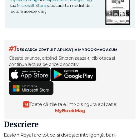
sau
Microsoft Store
și bucură-te imediat de
lectura acestei cărți!
#1
DESCARCĂ GRATUIT APLICAȚIA MYBOOKMAG ACUM
Citește oriunde, oricând. Sincronizează-ți biblioteca și
continuă lectura pe orice dispozitiv.
Toate cărțile tale într-o singură aplicație:
M
MyBookMag
Descriere
Easton Royal are tot ce-şi doreşte: inteligenţă, bani,