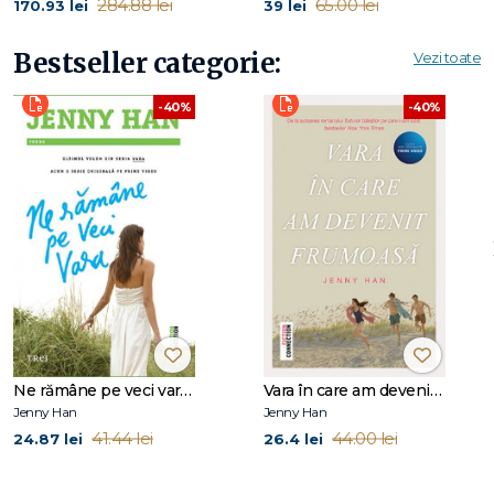
284.88 lei
65.00 lei
170.93 lei
39 lei
Bestseller categorie:
Vezi toate
-40%
-40%
Ne rămâne pe veci vara (seria Vara, vol. 3)
Vara în care am devenit frumoasă (seria Vara, vol. 1)
Jenny Han
Jenny Han
41.44 lei
44.00 lei
24.87 lei
26.4 lei