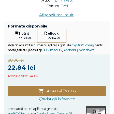
Autor :
Erin Watt
Editura:
Trei
Afișează mai mult
Formate disponibile
Tipărit
eBook
33.30 lei
22.84 lei
myBOOKmag
Poți citi acest titlu numai cu aplicația gratuită
pentru
iOS
macOS
Android
Windows
mobil, tabletă și desktop (
,
,
și
).
38.06 lei
22.84 lei
Reducere: -40%
ADAUGĂ ÎN COȘ
Adaugă la favorite
Descarcă acum aplicația gratuită
myBOOKmag
din
Apple Store
,
Google Play