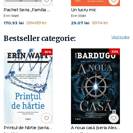
Le puteţi urmări pe www.authorerinwatt.com.
Pachet Seria „Familia Royal” – Erin Watt
Un lucru mic
La Editura Trei au apărut primele patru volume din seria
Erin Watt
Erin Watt
Familia Royal, toate bestselleruri New York Times: Prințesa
284.88 lei
58.14 lei
170.93 lei
29.07 lei
de hârtie, Prințul de hârtie, Palatul de hârtie și Moștenitorul
decăzut.
Bestseller categorie:
Vezi toate
-30%
-30%
Prințul de hârtie (seria Familia Royal, vol. 2)
A noua casă (seria Alex Stern, vol. 1)