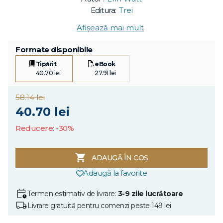
Editura:
Trei
Afișează mai mult
Formate disponibile
Tipărit
eBook
40.70 lei
27.91 lei
58.14 lei
40.70 lei
Reducere: -30%
ADAUGĂ ÎN COȘ
Adaugă la favorite
Termen estimativ de livrare:
3-9 zile lucrătoare
Livrare gratuită pentru comenzi peste 149 lei