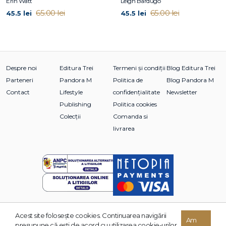
Erin Watt
Leigh Bardugo
65.00 lei
65.00 lei
45.5 lei
45.5 lei
Despre noi
Editura Trei
Termeni și condiții
Blog Editura Trei
Parteneri
Pandora M
Politica de
Blog Pandora M
Contact
Lifestyle
confidențialitate
Newsletter
Publishing
Politica cookies
Colecții
Comanda si
livrarea
Acest site foloseşte cookies. Continuarea navigării
Am
© 2026 Grupul Editorial TREI. Toate drepturile rezervate.
presupune că eşti de acord cu utilizarea cookie-urilor.