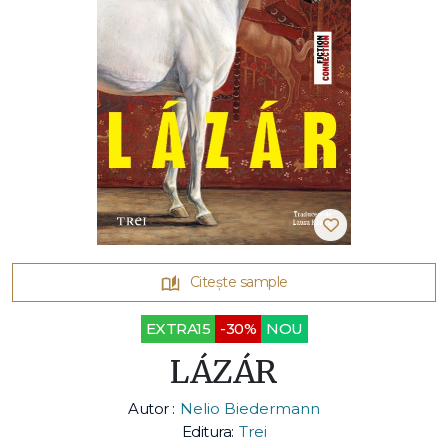
Citește sample
EXTRA15
-30%
NOU
LÁZÁR
Autor :
Nelio Biedermann
Editura:
Trei